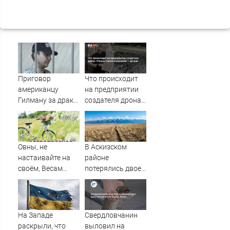
Приговор
Что происходит
американцу
на предприятии
Гилману за драки
создателя дрона
в воронежском
«Упырь» после
СИЗО
покушения —
потребовали
детали
ужесточить -
Овны, не
В Аскизском
Новости на
настаивайте на
районе
Вести.ru
своём, Весам
потерялись двое
захочется
мужчин
красоты, а Раки
могут
переживать из-за
На Западе
Свердловчанин
мелочей
раскрыли, что
выловил на