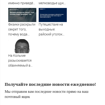
именно приведёт
мелководье щуку
Украину к
весом почти 9
поражению
кило
Физики раскрыли
Путешествие на
секрет того,
выходные:
почему вода
райский уголок
проводит ток
без сотовой связи
в трех часах езды
от Красноярска
(фото)
На Колыме
разыскивается
обвиняемый в
совершении
преступления -
MagadanMedia.ru
Получайте последние новости ежедневно!
Мы отправим вам последние новости прямо на ваш
почтовый ящик