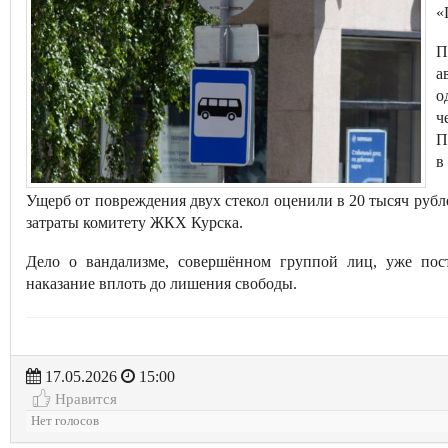
«
П
а
о
ч
П
в
Ущерб от повреждения двух стекол оценили в 20 тысяч руб
затраты комитету ЖКХ Курска.
Дело о вандализме, совершённом группой лиц, уже по
наказание вплоть до лишения свободы.
17.05.2026
15:00
Нравится
Нет голосов