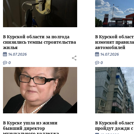
В Курской области за полгода
В Курской област
снизились темпы строительства
изменят правила
жилья
автомобилей
14.07.2026
14.07.2026
0
0
В Курске ушла из жизни
В Курской облас
бывший директор
пройдут дожди с
музыкального колледжа