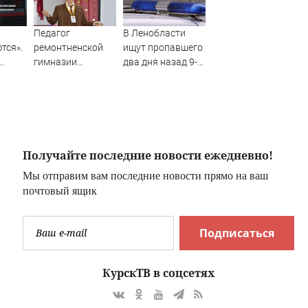
Педагог
В Ленобласти
тся».
ремонтненской
ищут пропавшего
гимназии
два дня назад 9-
го
удостоен
летнего мальчика
ко
президентской
премии - Рассвет
Получайте последние новости ежедневно!
Мы отправим вам последние новости прямо на ваш
почтовый ящик
Подписаться
КурскТВ в соцсетях