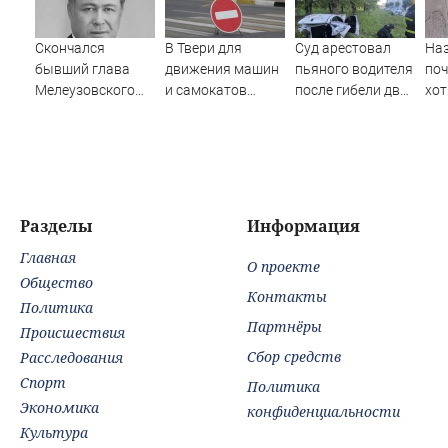
Скончался
В Твери для
Суд арестовал
Наз
бывший глава
движения машин
пьяного водителя
поч
Мелеузовского
и самокатов
после гибели двух
хот
района Башкирии
закрывают 3
пассажиров в
Малик Вахитов
улицы
Башкирии
Разделы
Информация
Главная
О проекте
Общество
Контакты
Политика
Партнёры
Происшествия
Сбор средств
Расследования
Спорт
Политика
Экономика
конфиденциальности
Культура