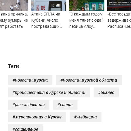
вана причина,
Атака БПЛА на
"С каждым годом
«Все поезда
ему зумеры не
Кубани: число
меня тянет сюда":
задерживаю
ят работать
пострадавших
певица Алсу
Расписание
достигло шести
приехала в
Финляндско
татарскую
вокзала рез
деревню, где
покраснело
прошло ее
детство
07/08/2026 –
Теги
Новости
#новости Курска
#новости Курской области
#происшествия в Курске и области
#бизнес
#расследования
#спорт
#мероприятия в Курске
#медицина
#социальное