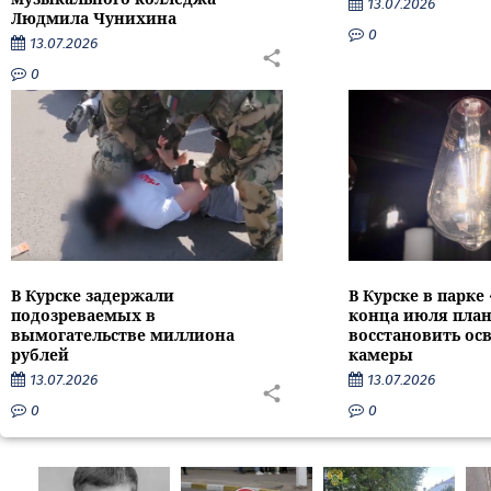
13.07.2026
Людмила Чунихина
0
13.07.2026
0
В Курске задержали
В Курске в парке
подозреваемых в
конца июля пла
вымогательстве миллиона
восстановить ос
рублей
камеры
13.07.2026
13.07.2026
0
0