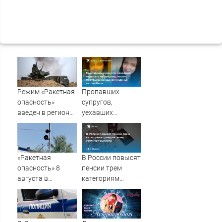
Режим «Ракетная
Пропавших
опасность»
супругов,
введен в регионах
уехавших
Поволжья
отдыхать на
природу, нашли
мертвыми на
заднем сиденье
«Ракетная
В России повысят
автомобиля
опасность» 8
пенсии трем
августа в
категориям
Пензенской
граждан: кому
области: все, что
увеличат
известно сейчас
выплаты