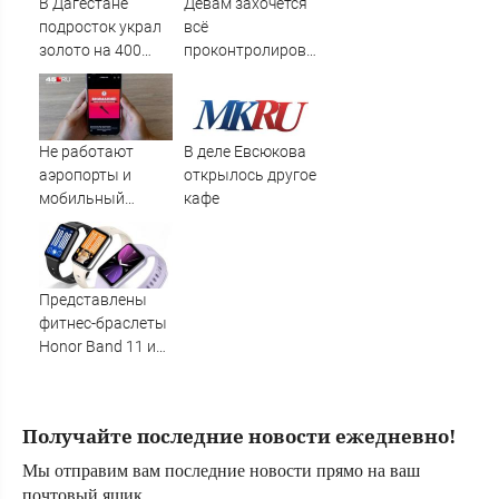
В Дагестане
Девам захочется
подросток украл
всё
золото на 400
проконтролировать,
тысяч рублей и
Стрельцы будут
раздал его на
флиртовать, а
пляже
одинокие
Водолеи могут
Не работают
В деле Евсюкова
встретить
аэропорты и
открылось другое
родственную
мобильный
кафе
душу в
интернет: в
неожиданном
нескольких
месте
регионах
объявили
Представлены
ракетную
фитнес-браслеты
опасность
Honor Band 11 и
11 Pro с яркими
экранами, GPS и
автономностью
Получайте последние новости ежедневно!
до 26 дней
Мы отправим вам последние новости прямо на ваш
почтовый ящик