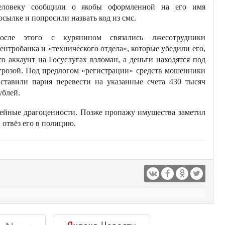
еловеку сообщили о якобы оформленной на его имя
осылке и попросили назвать код из смс.
осле этого с курянином связались лжесотрудники
ентробанка и «технического отдела», которые убедили его,
то аккаунт на Госуслугах взломан, а деньги находятся под
грозой. Под предлогом «регистрации» средств мошенники
аставили парня перевести на указанные счета 430 тысяч
ублей.
мейные драгоценности. Позже пропажу имущества заметил
 отвёз его в полицию.