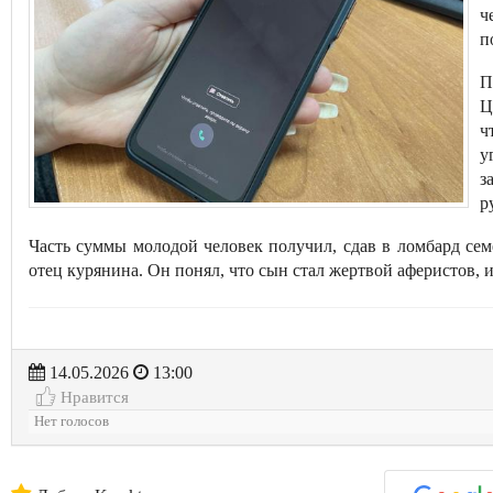
ч
п
П
Ц
ч
у
з
р
Часть суммы молодой человек получил, сдав в ломбард се
отец курянина. Он понял, что сын стал жертвой аферистов, и
14.05.2026
13:00
Нравится
Нет голосов