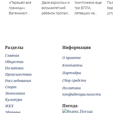
«Перешёл все
Двое взрослых и
Уничтожено еще
Пь
границы»:
восьмилетний
три БПЛА,
ба
Вагенкнехт
ребенок пропали
летевших на
уст
жёстко ответила
во время сплава
Москву
ноч
послу Украины
по реке
Ше
08/08/2026 –
Новости
Разделы
Информация
Главная
О проекте
Общество
Контакты
Политика
Партнёры
Происшествия
Сбор средств
Расследования
Спорт
Политика
Экономика
конфиденциальности
Культура
Погода
ЖКХ
Здоровье