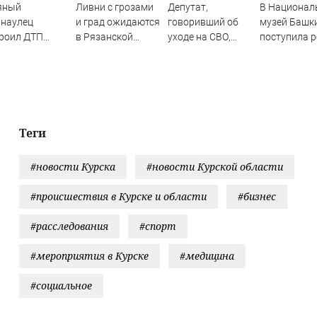
яный
Ливни с грозами
Депутат,
В Национал
рнаулец
и град ожидаются
говоривший об
музей Башк
роил ДТП
в Рязанской
уходе на СВО,
поступила 
ью в
области — МЧС
полгода
находка
балино
прогуливал
ледниковог
заседания
периода
Заксобрания
Теги
#новости Курска
#новости Курской области
#происшествия в Курске и области
#бизнес
#расследования
#спорт
#мероприятия в Курске
#медицина
#социальное