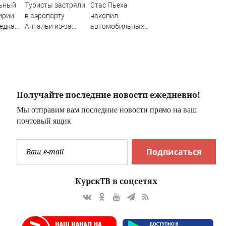
ьный
Туристы застряли
Стас Пьеха
ирии
в аэропорту
накопил
редкая
Антальи из-за
автомобильных
сбоев в
штрафов
о
расписании
рейсов
Получайте последние новости ежедневно!
Мы отправим вам последние новости прямо на ваш
почтовый ящик
Подписаться
КурскТВ в соцсетях