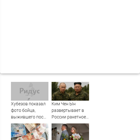
Хубезов показал
Ким Чен Ын
фото бойца,
развертывает в
выжившего после
России ракетное
медведя и молнии
подразделение
для нанесения
ударов по