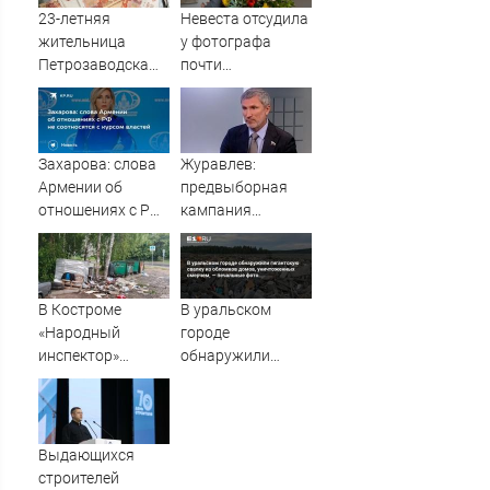
Украине
23-летняя
Невеста отсудила
жительница
у фотографа
Петрозаводска
почти
вынесла все
полмиллиона
деньги из дома
родителей
Захарова: слова
Журавлев:
Армении об
предвыборная
отношениях с РФ
кампания
не соотносятся с
"Яблока"
курсом властей
оплачивается из
иностранных
источников -
В Костроме
В уральском
Новости на
«Народный
городе
Вести.ru
инспектор»
обнаружили
заставил навести
гигантскую
порядок у
свалку из
мусорных
обломков домов,
контейнеров
уничтоженных
Выдающихся
смерчем, —
строителей