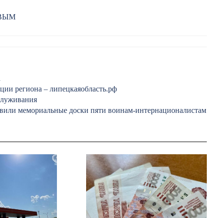
РВЫМ
а
ции региона – липецкаяобласть.рф
служивания
овили мемориальные доски пяти воинам-интернационалистам