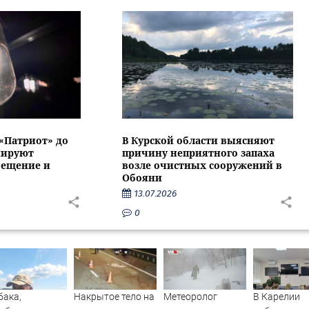
 «Патриот» до
В Курской области выясняют
нируют
причину неприятного запаха
вещение и
возле очистных сооружений в
Обояни
13.07.2026
0
бака,
Накрытое тело на
Метеоролог
В Карелии