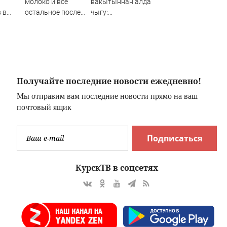
молоко и всё
вакытыннан алда
 в
остальное после
чыгу:
уппы
победы
Татарстанда
моңа кемнәр
хокуклы һәм
ничек
рәсмиләштерергә
Получайте последние новости ежедневно!
Мы отправим вам последние новости прямо на ваш
почтовый ящик
Подписаться
КурскТВ в соцсетях