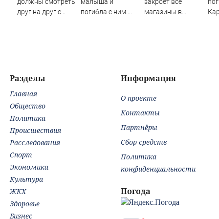
должны смотреть
малыша и
закроет все
пог
друг на друг с
погибла с ним:
магазины в
Кар
подозрением:
женщина
России к осени
сп
Зеленский
разбилась
жи
поставил задачу
насмерть на
своим
глазах у детей
дипломатам
06/08/2026 –
Новости
Разделы
Информация
Главная
О проекте
Общество
Контакты
Политика
Партнёры
Происшествия
Сбор средств
Расследования
Спорт
Политика
Экономика
конфиденциальности
Культура
Погода
ЖКХ
Здоровье
Бизнес