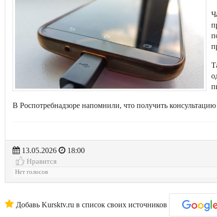
Ч
п
п
п
Т
о
п
В Роспотребнадзоре напомнили, что получить консультацию 
13.05.2026
18:00
Нравится
Нет голосов
Добавь Kursktv.ru в список своих источников