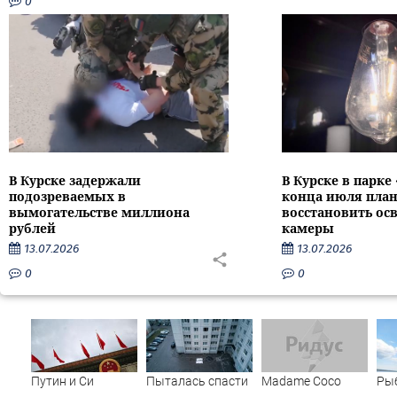
0
В Курске задержали
В Курске в парке
подозреваемых в
конца июля пла
вымогательстве миллиона
восстановить ос
рублей
камеры
13.07.2026
13.07.2026
0
0
Путин и Си
Пыталась спасти
Madame Coco
Ры