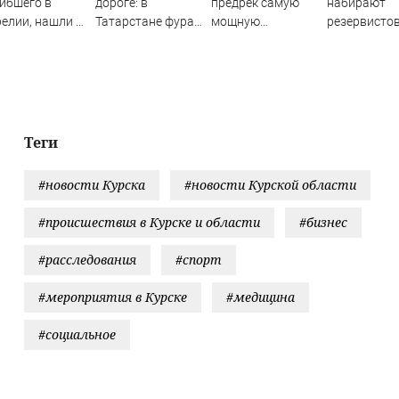
ибшего в
дороге: в
предрек самую
набирают
елии, нашли в
Татарстане фура
мощную
резервистов
асательном
раздавила
климатическую
огневые гр
лете
женщину - видео
катастрофу за
(ФОТО)
06/08/2026 –
последнюю
Новости
тысячу лет: когда
всё начнется
Теги
#новости Курска
#новости Курской области
#происшествия в Курске и области
#бизнес
#расследования
#спорт
#мероприятия в Курске
#медицина
#социальное