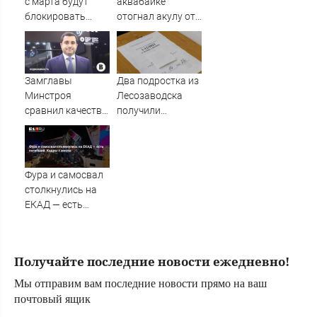
с марта будут
аквабайке
блокировать
отогнал акулу от
переводы по
пляжа с людьми в
новому признаку
Приморье
Замглавы
Два подростка из
Минстроя
Лесозаводска
сравнил качество
получили
недвижимости в
реальные сроки
США и России
за теракт на
железной дороге -
PrimaMedia.ru
Фура и самосвал
столкнулись на
ЕКАД — есть
погибший. Кадры
с места
Получайте последние новости ежедневно!
Мы отправим вам последние новости прямо на ваш
почтовый ящик