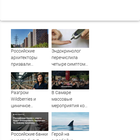
Российские
Эндокринолог
архитекторы
перечислила
призвали
четыре симптома
перестать
сахарного
строить
диабета
одинаковые дома
Разгром
В Самаре
Wildberries и
массовые
циничное
мероприятия ко
обращение к
Дню города
русским
перенесут в
помещения и
онлайн-формат
Российские банки
Герой на