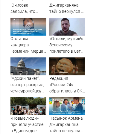
Юнисова
Джигарханяна
заявила, что
тайно вернулся в
ремонт больше не
Москву из США
будет котловым
Отставка
«Отвали, мужик!»:
канцлера
Зеленскому
Германии Мерца:
прилетело в Сети
последние
из-за визита в
новости на 7
Сербию
августа 2026 и
прогнозы
"Адский пакет":
Редакция
эксперт раскрыл,
«России-24»
чем европейцев
обратилась в СКР
испугали санкции
из-за травли
США против РФ -
съемочной
Новости на
группы «Колобка»
Вести.ru
«Новые люди»
Пасынок Армена
приняли участие
Джигарханяна
в Едином дне
тайно вернулся