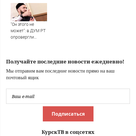
помощи приютам
из США в Россию
для животных
"Он этого не
может": в ДУМ РТ
опровергли
гуляющие в сети
фейки о муфтие
РТ Камиле
Получайте последние новости ежедневно!
Самигуллине
07/08/2026 –
Мы отправим вам последние новости прямо на ваш
Новости
почтовый ящик
Подписаться
КурскТВ в соцсетях