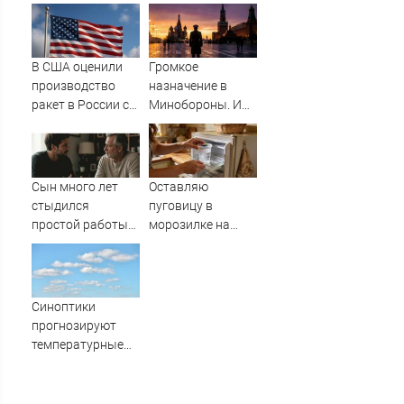
пьяным
водителем
трактора
В США оценили
Громкое
производство
назначение в
ракет в России с
Минобороны. И
производством
плохая новость
"Пэтриотов"
для ВСУ: Этот
генерал уже
дошёл до Киева. И
Сын много лет
Оставляю
освобождал
стыдился
пуговицу в
Курщину
простой работы
морозилке на
отца, пока не
даче перед
узнал, ради чего
отъездом:
тот отказался от
сначала соседи
карьеры -
смеялась, а
Синоптики
история одной
потом начали
прогнозируют
семьи
повторять
температурные
качели в
Башкирии