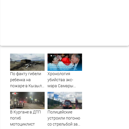
По факту гибели
Хронология
ребенка на
убийства экс-
пожаре в Кызыл-
мэра Самары
Таше возбуждено
Виктора Тархова
уголовное дело
и его жены: шесть
шокирующих
фактов, новые
В Кургане в ДТП
Полицейские
подробности
погиб
устроили погоню
мотоциклист
со стрельбой за