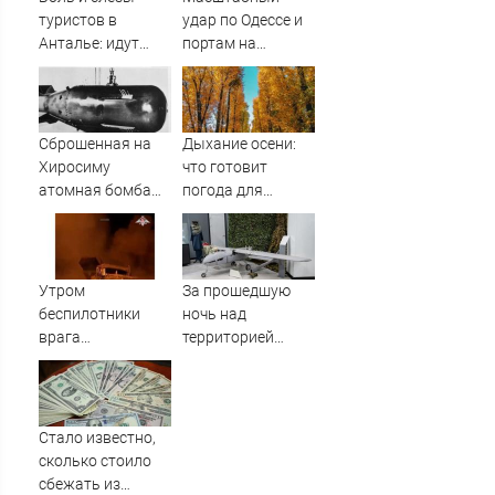
туристов в
удар по Одессе и
Анталье: идут
портам на
массовые
Украине:
задержки рейсов
Последние
в Россию
новости,
подробности об
Сброшенная на
Дыхание осени:
ударах России 9
Хиросиму
что готовит
августа 2026 года
атомная бомба
погода для
создала
Тверской области
невиданный
на второй неделе
ранее металл на
августа
Земле
Утром
За прошедшую
беспилотники
ночь над
врага
территорией
попытались
Тверской области
атаковать
уничтожены
предприятия в
вражеские БПЛА
Поволжье, но им
Стало известно,
помешал кран
сколько стоило
сбежать из