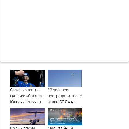
Стало известно,
13 человек
сколько «Салават
пострадали после
Юлаев» получил
атаки БПЛА на
от СКА в сделке
российский город
по Бландиси
Боль и слезы
Масштабный