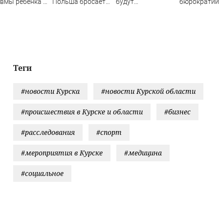
вмы ребенка в
Польша бросает
будут
бюрократии
саду
Украину, чтобы не
блокировать
раненый
стать следующей
переводы
краснокни
жертвой Запада
орлан (ВИД
Теги
#новости Курска
#новости Курской области
#происшествия в Курске и области
#бизнес
#расследования
#спорт
#мероприятия в Курске
#медицина
#социальное