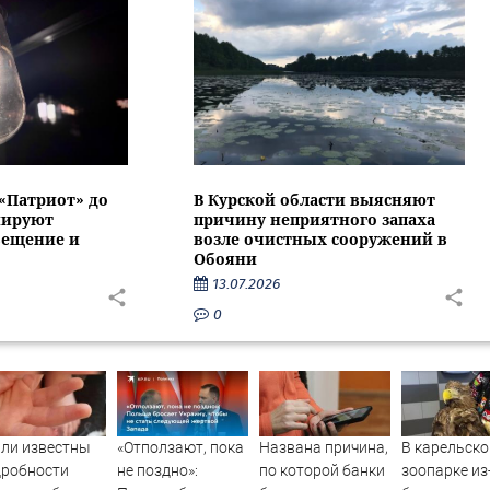
 «Патриот» до
В Курской области выясняют
нируют
причину неприятного запаха
вещение и
возле очистных сооружений в
Обояни
13.07.2026
0
ли известны
«Отползают, пока
Названа причина,
В карельск
дробности
не поздно»:
по которой банки
зоопарке из