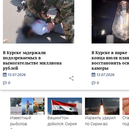
В Курске задержали
В Курске в парке
подозреваемых в
конца июля пла
вымогательстве миллиона
восстановить ос
рублей
камеры
13.07.2026
13.07.2026
0
0
Известный
Вашингтон
Израиль ударил
Ста
рыболов
добился: Сирия
по Сирии во
по