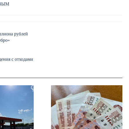
РВЫМ
ллиона рублей
ебро»
щения с отходами