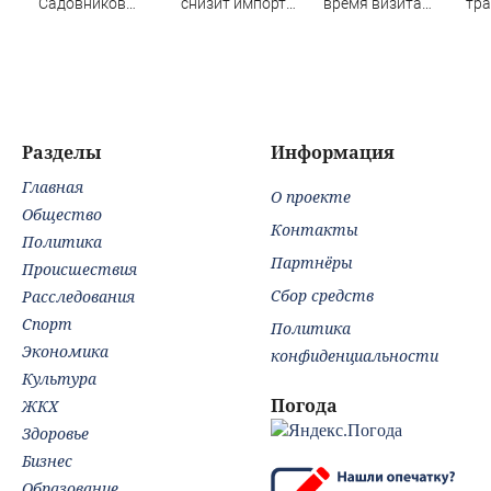
Садовников
снизит импорт
время визита
тра
пропал на Волге
нефти из РФ
главы МИД
дет
во время шторма
Турции
Разделы
Информация
Главная
О проекте
Общество
Контакты
Политика
Партнёры
Происшествия
Сбор средств
Расследования
Спорт
Политика
Экономика
конфиденциальности
Культура
Погода
ЖКХ
Здоровье
Бизнес
Образование