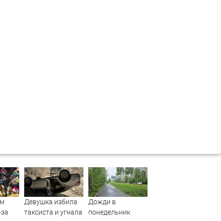
ом
Девушка избила
Дожди в
-за
таксиста и угнала
понедельник