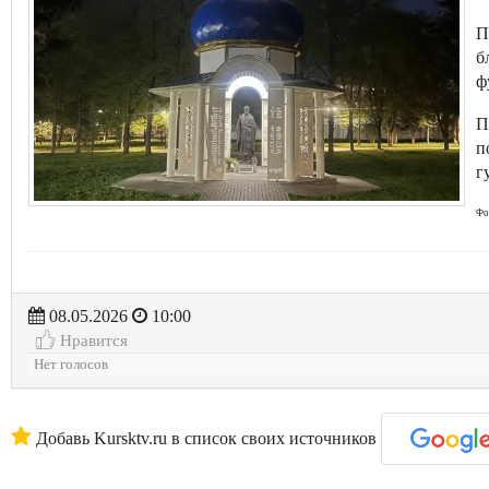
П
б
ф
П
п
г
Фо
08.05.2026
10:00
Нравится
Нет голосов
Добавь Kursktv.ru в список своих источников