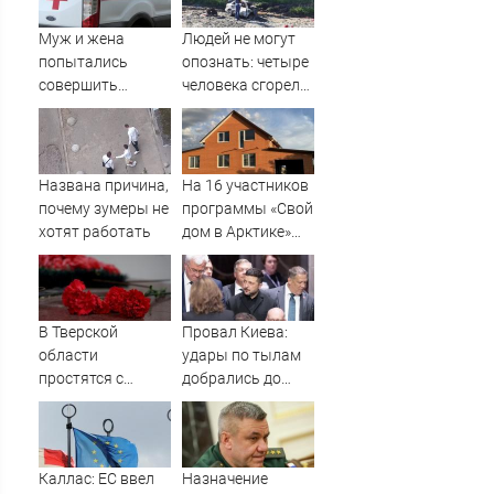
Муж и жена
Людей не могут
попытались
опознать: четыре
совершить
человека сгорели
суицид,
заживо в
предупредив
страшном ДТП на
оперативные
трассе
службы
07/08/2026 –
Названа причина,
На 16 участников
Новости
почему зумеры не
программы «Свой
хотят работать
дом в Арктике»
подали в суд
В Тверской
Провал Киева:
области
удары по тылам
простятся с
добрались до
рядовым,
Зеленского
погибшим на СВО
быстрее, чем до
почти год назад
России
Каллас: ЕС ввел
Назначение