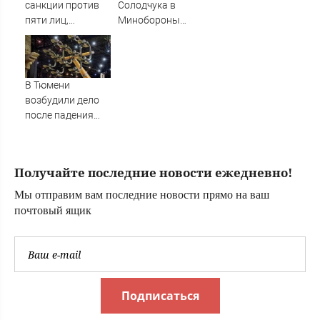
санкции против
Солодчука в
пяти лиц,
Минобороны
связанных с ОПК
костромичи
России
встретили с
гордостью
В Тюмени
возбудили дело
после падения
девушки с
аттракциона
Получайте последние новости ежедневно!
Мы отправим вам последние новости прямо на ваш
почтовый ящик
Подписаться