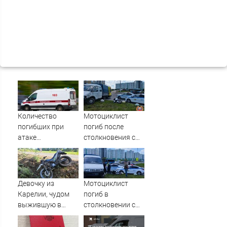
Количество
Мотоциклист
погибших при
погиб после
атаке
столкновения с
беспилотников на
«Газелью» в Твери
Нижнекамск
– Новости Твери и
выросло до 13
городов Тверской
области сегодня -
Девочку из
Мотоциклист
Afanasy.biz –
Карелии, чудом
погиб в
Тверские новости.
выжившую в
столкновении с
Новости Твери.
страшной аварии,
ГАЗЕлью в Твери
Тверь ново
вертолетом