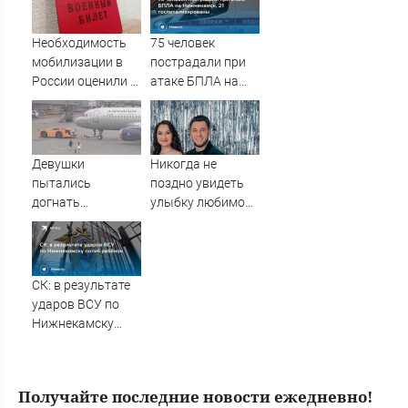
отправили в
Санкт-Петербург
Необходимость
75 человек
мобилизации в
пострадали при
России оценили в
атаке БПЛА на
Госдуме
Нижнекамск, 21
госпитализированы
Девушки
Никогда не
пытались
поздно увидеть
догнать
улыбку любимой:
улетающий
Фирдус Тямаев
самолет (ВИДЕО)
сделал
предложение
прямо во время
СК: в результате
концерта
ударов ВСУ по
10/08/2026 –
Нижнекамску
Новости
погиб ребёнок
Получайте последние новости ежедневно!