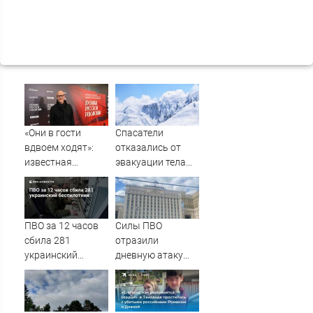
«Они в гости
Спасатели
вдвоем ходят»:
отказались от
известная
эвакуации тела
журналистка
Натальи
подтвердила
Наговицыной с
роман
семитысячника
Бондарчука и
ПВО за 12 часов
Силы ПВО
Исаковой
сбила 281
отразили
украинский
дневную атаку
беспилотник
БПЛА на
Рязанскую
область