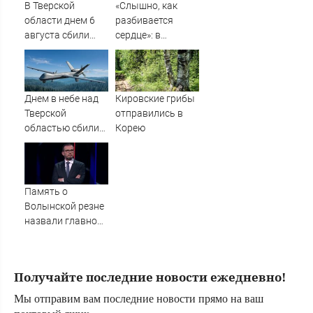
В Тверской
«Слышно, как
области днем 6
разбивается
августа сбили
сердце»: в
украинские БПЛА
Таиланде
простились с
убитыми
россиянами
Днем в небе над
Кировские грибы
Романом и
Тверской
отправились в
Дианой
областью сбили
Корею
БПЛА
Память о
Волынской резне
назвали главной
темой в
политической
борьбе Польши -
Получайте последние новости ежедневно!
Новости на
Вести.ru
Мы отправим вам последние новости прямо на ваш