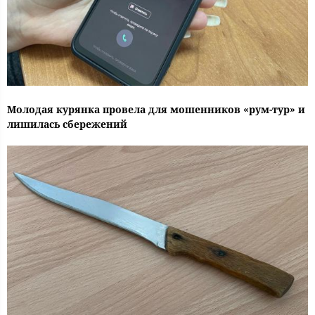
Молодая курянка провела для мошенников «рум-тур» и
лишилась сбережений