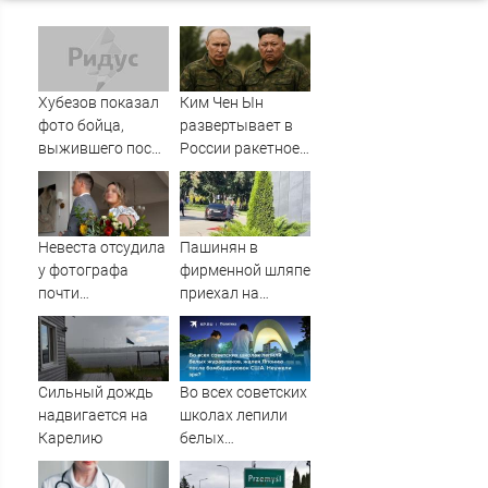
Хубезов показал
Ким Чен Ын
фото бойца,
развертывает в
выжившего после
России ракетное
медведя и молнии
подразделение
для нанесения
ударов по
Украине
Невеста отсудила
Пашинян в
у фотографа
фирменной шляпе
почти
приехал на
полмиллиона
заседание
Межправсовета
ЕАЭС
Сильный дождь
Во всех советских
надвигается на
школах лепили
Карелию
белых
журавликов,
жалея Японию