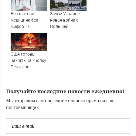
после
бомбардировок
Бесплатная
Зачем Украине
США. Неужели
медицина без
новая война с
зря?
мифов: 10
Польшей
главных проблем
пациентов ОМС и
способы их
решения
США готовы
нажать на кнопку.
Пентагон
переписал
ядерные правила.
Мир снова на
Получайте последние новости ежедневно!
грани?
Мы отправим вам последние новости прямо на ваш
почтовый ящик