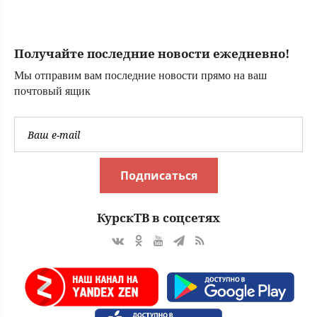
временно
ограничены - RT
Russia -
Получайте последние новости ежедневно!
Медиаплатформа
МирТесен
Мы отправим вам последние новости прямо на ваш
почтовый ящик
Подписаться
КурскТВ в соцсетях