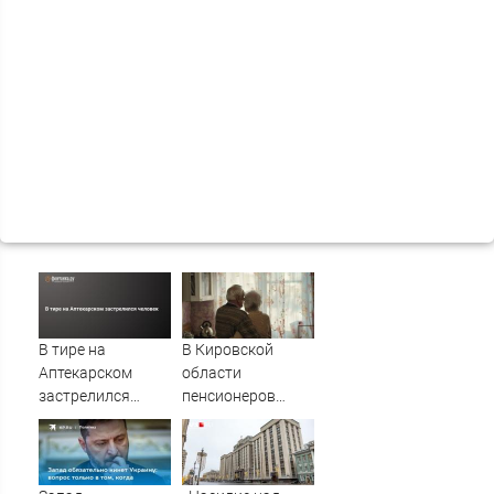
В тире на
В Кировской
Аптекарском
области
застрелился
пенсионеров
человек
стало на
несколько тысяч
меньше