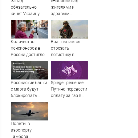
Запад
«Насилие над
обязательно
жителями и
кинет Украину:
здравым
вопрос только в
смыслом»:
том, когда
депутаты
Госдумы требуют
поменять
Количество
Враг пытается
часовой пояс в
пенсионеров в
отрезать
Волгограде
России достигло
логистику в
40,5 миллионов
Крыму и на
фронте: для
отражения атак
дронов нужны
Российские банки
Spiegel: решение
тепловизоры
с марта будут
Путина перевести
(ВИДЕО)
блокировать
оплату за газ в
переводы по
рубли делает
новому признаку
западные
санкции
абсурдными
Полёты в
аэропорту
Тамбова