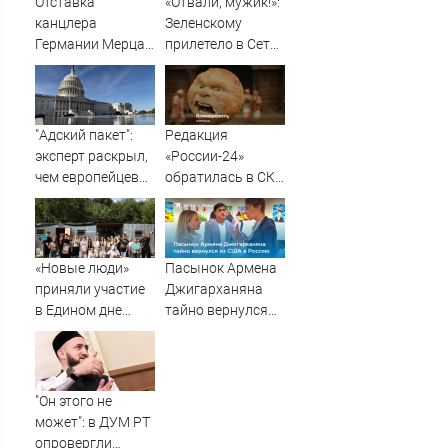
Отставка
«Отвали, мужик!»:
канцлера
Зеленскому
Германии Мерца:
прилетело в Сети
последние
из-за визита в
новости на 7
Сербию
августа 2026 и
прогнозы
"Адский пакет":
Редакция
эксперт раскрыл,
«России-24»
чем европейцев
обратилась в СКР
испугали санкции
из-за травли
США против РФ -
съемочной
Новости на
группы «Колобка»
Вести.ru
«Новые люди»
Пасынок Армена
приняли участие
Джигарханяна
в Едином дне
тайно вернулся
помощи приютам
из США в Россию
для животных
"Он этого не
может": в ДУМ РТ
опровергли