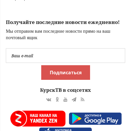
гуляющие в сети
фейки о муфтие
РТ Камиле
Получайте последние новости ежедневно!
Самигуллине
07/08/2026 –
Мы отправим вам последние новости прямо на ваш
Новости
почтовый ящик
Подписаться
КурскТВ в соцсетях