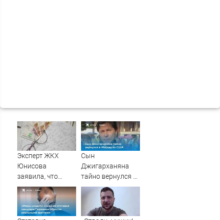
Эксперт ЖКХ
Сын
Юнисова
Джигарханяна
заявила, что
тайно вернулся в
ремонт больше не
Москву из США
будет котловым