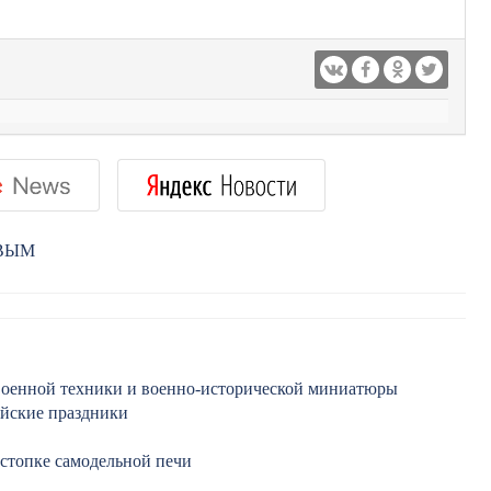
РВЫМ
 военной техники и военно-исторической миниатюры
айские праздники
астопке самодельной печи