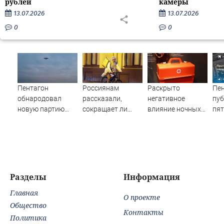
рублей
камеры
13.07.2026
13.07.2026
0
0
Пентагон
Россиянам
Раскрыто
Пен
обнародовал
рассказали,
негативное
пу
новую партию
сокращает ли
влияние ночных
пят
материалов об
жизнь ночная
смен на организм
да
НЛО - Новости на
работа
человека
Вести.ru
Разделы
Информация
Главная
О проекте
Общество
Контакты
Политика