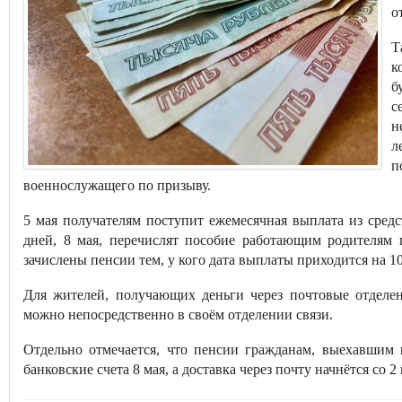
о
Т
к
б
с
н
л
п
военнослужащего по призыву.
5 мая получателям поступит ежемесячная выплата из средс
дней, 8 мая, перечислят пособие работающим родителям п
зачислены пенсии тем, у кого дата выплаты приходится на 10
Для жителей, получающих деньги через почтовые отделен
можно непосредственно в своём отделении связи.
Отдельно отмечается, что пенсии гражданам, выехавшим 
банковские счета 8 мая, а доставка через почту начнётся со 2 