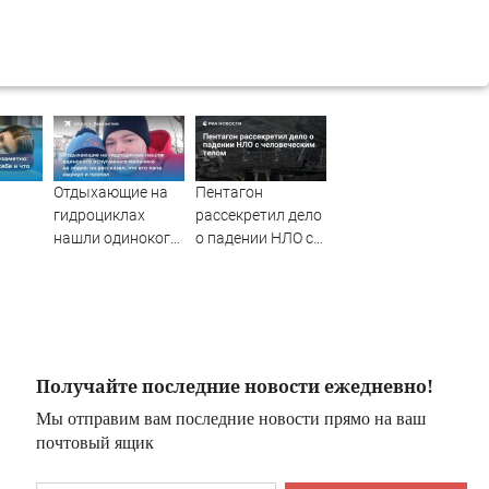
Отдыхающие на
Пентагон
гидроциклах
рассекретил дело
нашли одинокого
о падении НЛО с
ги,
испуганного
человеческим
е и
мальчика на
телом
дит с
лодке: он
рассказал, что его
папа нырнул и
пропал
Получайте последние новости ежедневно!
Мы отправим вам последние новости прямо на ваш
почтовый ящик