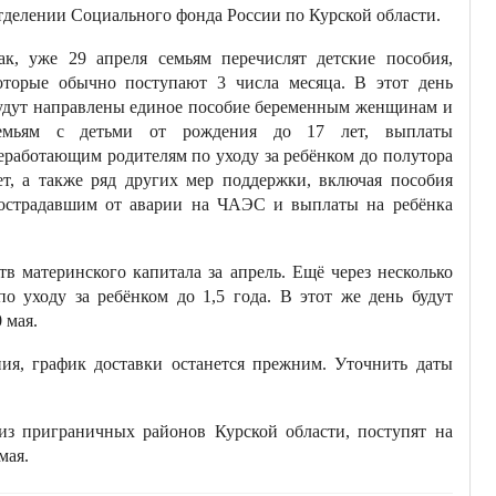
тделении Социального фонда России по Курской области.
ак, уже 29 апреля семьям перечислят детские пособия,
оторые обычно поступают 3 числа месяца. В этот день
удут направлены единое пособие беременным женщинам и
емьям с детьми от рождения до 17 лет, выплаты
еработающим родителям по уходу за ребёнком до полутора
ет, а также ряд других мер поддержки, включая пособия
острадавшим от аварии на ЧАЭС и выплаты на ребёнка
тв материнского капитала за апрель. Ещё через несколько
о уходу за ребёнком до 1,5 года. В этот же день будут
 мая.
ия, график доставки останется прежним. Уточнить даты
из приграничных районов Курской области, поступят на
мая.