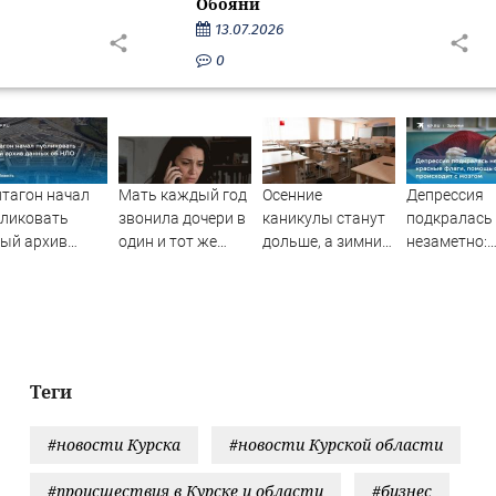
Обояни
13.07.2026
0
тагон начал
Мать каждый год
Осенние
Депрессия
бликовать
звонила дочери в
каникулы станут
подкралась
ый архив
один и тот же
дольше, а зимние
незаметно:
нных об НЛО
день и молчала —
сократят в новом
красные фла
причина
учебном году: в
помощь себ
раскрылась
чём дело
что происхо
слишком поздно:
мозгом
история одной
семьи
Теги
#новости Курска
#новости Курской области
#происшествия в Курске и области
#бизнес