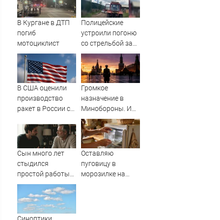
шокирующих
фактов, новые
В Кургане в ДТП
Полицейские
подробности
погиб
устроили погоню
мотоциклист
со стрельбой за
пьяным
водителем
трактора
В США оценили
Громкое
производство
назначение в
ракет в России с
Минобороны. И
производством
плохая новость
"Пэтриотов"
для ВСУ: Этот
генерал уже
дошёл до Киева. И
Сын много лет
Оставляю
освобождал
стыдился
пуговицу в
Курщину
простой работы
морозилке на
отца, пока не
даче перед
узнал, ради чего
отъездом:
тот отказался от
сначала соседи
карьеры -
смеялась, а
Синоптики