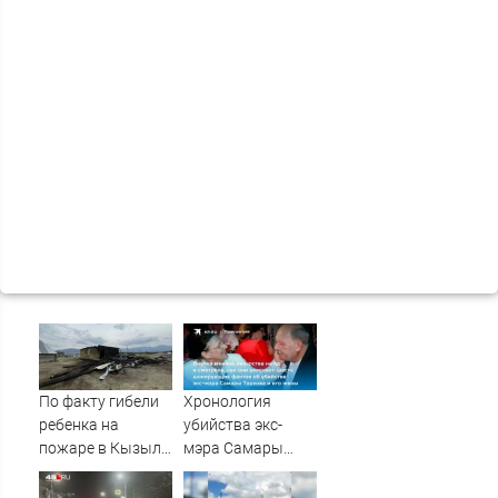
По факту гибели
Хронология
ребенка на
убийства экс-
пожаре в Кызыл-
мэра Самары
Таше возбуждено
Виктора Тархова
уголовное дело
и его жены: шесть