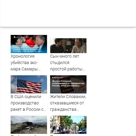
Хронология
Сын много лет
убийства экс-
стыдился
мэра Самары
простой работы
Виктора Тархова
отца, пока не
и его жены: шесть
узнал, ради чего
шокирующих
тот отказался от
фактов, новые
карьеры -
В США оценили
Жители Словакии,
подробности
история одной
производство
отказавшиеся от
семьи
ракет в России с
гражданства
производством
России, хотят его
"Пэтриотов"
вернуть