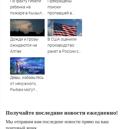
По факту гибели
Прекращены
ребенка на
поиски
пожаре в Кызыл-
пропавшей в
Таше возбуждено
Твери женщины
уголовное дело
Дожди и грозы
В США оценили
ожидаются на
производство
Алтае
ракет в России с
производством
"Пэтриотов"
Девы, избавьтесь
от ненужного,
Рыбам могут
прийти сны-
подсказки, а
Львам советуют
Получайте последние новости ежедневно!
быть лидером в
деле
Мы отправим вам последние новости прямо на ваш
почтовый ящик