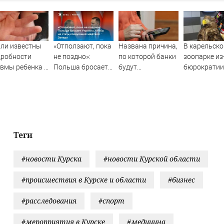
ли известны
«Отползают, пока
Названа причина,
В карельск
дробности
не поздно»:
по которой банки
зоопарке из
вмы ребенка в
Польша бросает
будут
бюрократии
саду
Украину, чтобы не
блокировать
раненый
стать следующей
переводы
краснокни
жертвой Запада
орлан (ВИД
Теги
#новости Курска
#новости Курской области
#происшествия в Курске и области
#бизнес
#расследования
#спорт
#мероприятия в Курске
#медицина