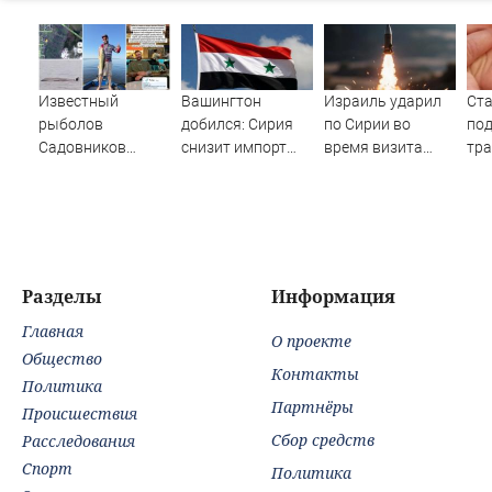
Известный
Вашингтон
Израиль ударил
Ста
рыболов
добился: Сирия
по Сирии во
по
Садовников
снизит импорт
время визита
тра
пропал на Волге
нефти из РФ
главы МИД
дет
во время шторма
Турции
Разделы
Информация
Главная
О проекте
Общество
Контакты
Политика
Партнёры
Происшествия
Сбор средств
Расследования
Спорт
Политика