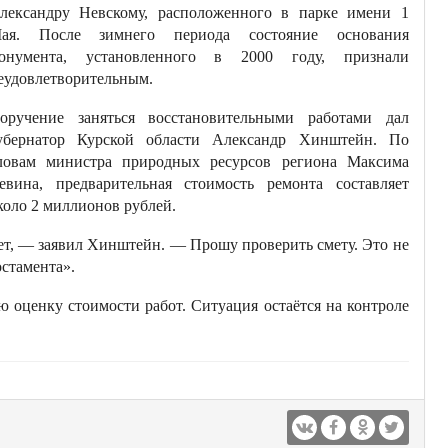
лександру Невскому, расположенного в парке имени 1
ая. После зимнего периода состояние основания
онумента, установленного в 2000 году, признали
еудовлетворительным.
оручение заняться восстановительными работами дал
убернатор Курской области Александр Хинштейн. По
ловам министра природных ресурсов региона Максима
евина, предварительная стоимость ремонта составляет
коло 2 миллионов рублей.
ет, — заявил Хинштейн. — Прошу проверить смету. Это не
остамента».
ю оценку стоимости работ. Ситуация остаётся на контроле