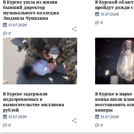
В Курске ушла из жизни
В Курской облас
бывший директор
пройдут дожди с
музыкального колледжа
13.07.2026
Людмила Чунихина
0
13.07.2026
0
В Курске задержали
В Курске в парке
подозреваемых в
конца июля пла
вымогательстве миллиона
восстановить ос
рублей
камеры
13.07.2026
13.07.2026
0
0