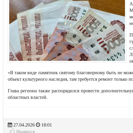
А
М
м
н
П
г
с
Л
о
«В таком виде памятник святому благоверному быть не мож
объект культурного наследия, там требуется ремонт только п
Глава региона также распорядился провести дополнительну
областных властей.
27.04.2026
18:01
Нравится