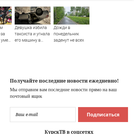
ом
Девушка избила
Дожди в
-за
таксиста и угнала
понедельник
 умер
его машину в
заденут не всех
Якутии
жный
ЕО)
Получайте последние новости ежедневно!
Мы отправим вам последние новости прямо на ваш
почтовый ящик
Подписаться
КурскТВ в соцсетях