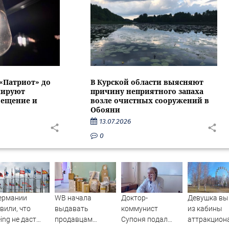
 «Патриот» до
В Курской области выясняют
нируют
причину неприятного запаха
вещение и
возле очистных сооружений в
Обояни
13.07.2026
0
ермании
WB начала
Доктор-
Девушка вы
вили, что
выдавать
коммунист
из кабины
ing не даст
продавцам
Супоня подал
аттракцион