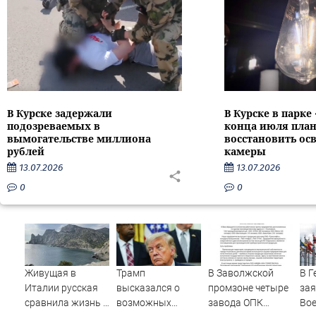
В Курске задержали
В Курске в парке
подозреваемых в
конца июля пла
вымогательстве миллиона
восстановить ос
рублей
камеры
13.07.2026
13.07.2026
0
0
Живущая в
Трамп
В Заволжской
В Г
Италии русская
высказался о
промзоне четыре
зая
сравнила жизнь в
возможных
завода ОПК
Boe