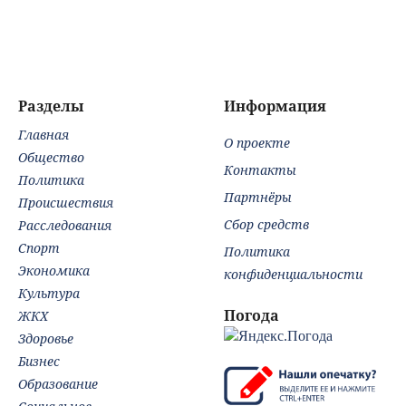
Европе и в Крыму
поставках ракет-
заявили об угрозе
Кие
перехватчиков
срыва
вып
Украине
гособоронзаказа
Pat
из-за блокировки
проезда
Разделы
Информация
Главная
О проекте
Общество
Контакты
Политика
Партнёры
Происшествия
Сбор средств
Расследования
Спорт
Политика
Экономика
конфиденциальности
Культура
Погода
ЖКХ
Здоровье
Бизнес
Образование