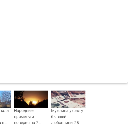
пала
Народные
Мужчина украл у
приметы и
бывшей
а в
поверья на 7
любовницы 25