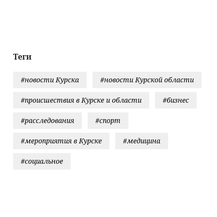
ву наладить
справки о
заявку в «Битву
российском
уск ракет для
повреждении
экстрасенсов»
городе
riot
товаров из-за
форс-мажора
Теги
#новости Курска
#новости Курской области
#происшествия в Курске и области
#бизнес
#расследования
#спорт
#мероприятия в Курске
#медицина
#социальное