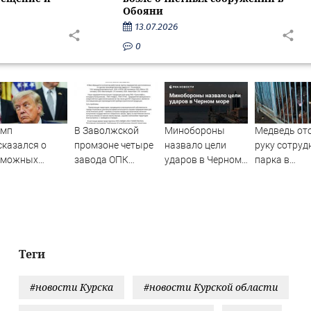
Обояни
13.07.2026
0
амп
В Заволжской
Минобороны
Медведь от
казался о
промзоне четыре
назвало цели
руку сотруд
зможных
завода ОПК
ударов в Черном
парка в
тавках ракет-
заявили об угрозе
море
Уссурийске
ехватчиков
срыва
раине
гособоронзаказа
из-за блокировки
проезда
Теги
#новости Курска
#новости Курской области