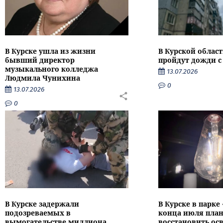
В Курске ушла из жизни
В Курской облас
бывший директор
пройдут дожди с
музыкального колледжа
13.07.2026
Людмила Чунихина
0
13.07.2026
0
В Курске задержали
В Курске в парке
подозреваемых в
конца июля пла
вымогательстве миллиона
восстановить ос