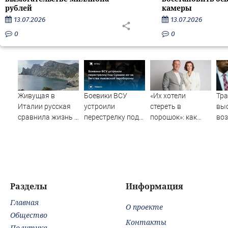
рублей
камеры
13.07.2026
13.07.2026
0
0
Живущая в
Боевики ВСУ
«Их хотели
Тр
Италии русская
устроили
стереть в
выс
сравнила жизнь в
перестрелку под
порошок»: как
во
Европе и в Крыму
Сумами из-за
патриоты Рыбин
пос
бегства
и Сенчукова
пер
львовской
бросили вызов
Ук
теробороны
«гнилому шоу-
бизу»
Разделы
Информация
Главная
О проекте
Общество
Контакты
Политика