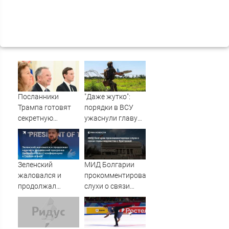
Посланники
"Даже жутко":
Трампа готовят
порядки в ВСУ
секретную
ужаснули главу
миссию в Москву
британской
и Киев
армии
Зеленский
МИД Болгарии
жаловался и
прокомментировал
продолжал
слухи о связи
клянчить:
главы ведомства
украинский
с Британией
просрочка