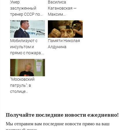
превратил пресс-
Умер
Василиса
конференцию в
заслуженный
Кагановская —
Сербии в фарс
тренер СССР по
Максим
спортивной
Некрасов. Танцы
гимнастике
на льду.
Леонид
Произвольный
Выдрицкий
танец. Санкт-
Мобилизуют с
Памяти Николая
Петербург. Гран-
инсультом и
Алдунина
при России
прямо с пожара.
по фигурному
Омбудсмен
катанию 2024/25
Украины – против
людоловов из
ТЦК
"Московский
патруль": в
столице
задержан
менеджер сети
нелегальных
Получайте последние новости ежедневно!
криптообменников
Мы отправим вам последние новости прямо на ваш