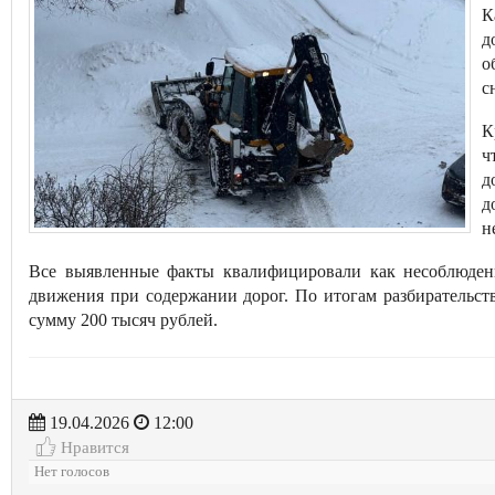
К
д
о
с
К
ч
д
д
н
Все выявленные факты квалифицировали как несоблюден
движения при содержании дорог. По итогам разбирательс
сумму 200 тысяч рублей.
19.04.2026
12:00
Нравится
Нет голосов