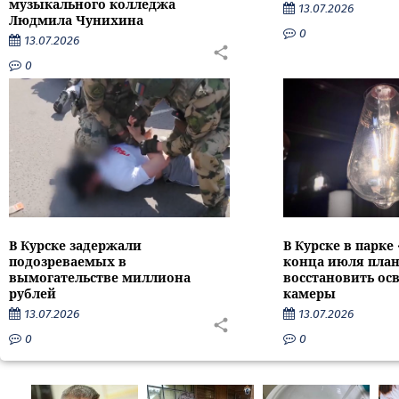
музыкального колледжа
13.07.2026
Людмила Чунихина
0
13.07.2026
0
В Курске задержали
В Курске в парке
подозреваемых в
конца июля пла
вымогательстве миллиона
восстановить ос
рублей
камеры
13.07.2026
13.07.2026
0
0