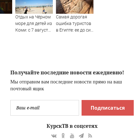
Отдых на Чёрном
Самая дорогая
море для детей из
ошибка туристов
Коми: с 7 августа
в Египте: ее до сих
ни в
открылся приём
пор совершают
заявлений на 900
при
бесплатных
бронировании
путёвок
Получайте последние новости ежедневно!
Мы отправим вам последние новости прямо на ваш
почтовый ящик
Подписаться
КурскТВ в соцсетях