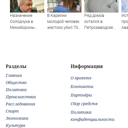
Назначение
В Карелии
Ряд домов
Ист
Солодчука в
молодой человек
остался в
пр
Минобороны
жестоко убил 70-
Петрозаводске
Ава
костромичи
летнего соседа
без горячей воды
тен
встретили с
ста
гордостью
Ар
Разделы
Информация
Главная
О проекте
Общество
Контакты
Политика
Партнёры
Происшествия
Сбор средств
Расследования
Спорт
Политика
Экономика
конфиденциальности
Культура