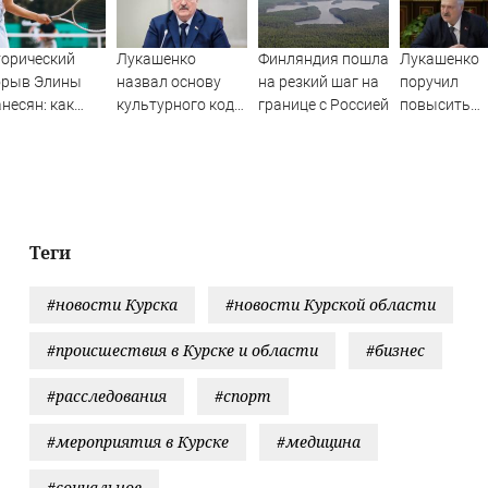
орический
Лукашенко
Финляндия пошла
Лукашенко
орыв Элины
назвал основу
на резкий шаг на
поручил
несян: как
культурного кода
границе с Россией
повысить
нисистка
белорусов
уровень жиз
ла надеждой
деревнях -
мении
Новости на
Вести.ru
Теги
#новости Курска
#новости Курской области
#происшествия в Курске и области
#бизнес
#расследования
#спорт
#мероприятия в Курске
#медицина
#социальное