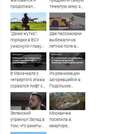
жаловался и
предрекли самую
продолжал
тяжелую зиму за
клянчить:
последние годы -
украинский
Новости на
просрочка
Вести.ru
превратил пресс-
"Даже жутко":
Две пассажирки
конференцию в
порядки в ВСУ
выбежали на
Сербии в фарс
ужаснули главу
летное поле в
британской
Шереметьево
армии
В Махачкале с
Из реанимации
четвертого этажа
загоревшейся в
сорвался лифт с
Подольске
пассажирами
детской
больницы спасли
двоих детей
Зеленский
Москвичка
упрекнул Запад в
поселила в
том, что ракеты
квартире
для Patriot
каймана, лису и