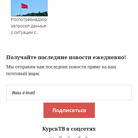
пылятся на
удава для
складах - Новости
фотосессий
на Вести.ru
Роспотребнадзор
запросил данные
о ситуации с
вирусом Коксаки
в Турции
Получайте последние новости ежедневно!
Мы отправим вам последние новости прямо на ваш
почтовый ящик
Подписаться
КурскТВ в соцсетях