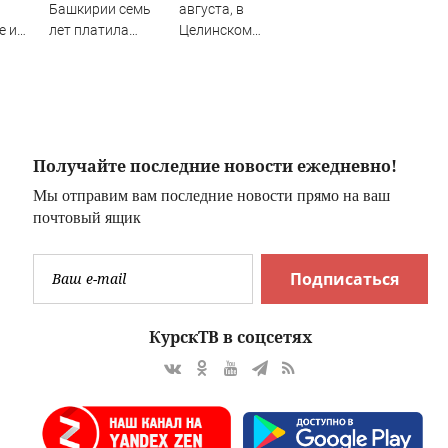
Башкирии семь
августа, в
е и
лет платила
Целинском
ДНР -
зарплату мужу-
районе локальное
прогульщику
отключение света
Получайте последние новости ежедневно!
Мы отправим вам последние новости прямо на ваш
почтовый ящик
Подписаться
КурскТВ в соцсетях