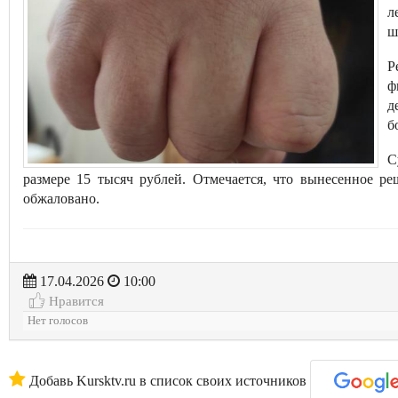
л
ш
Р
ф
д
б
С
размере 15 тысяч рублей. Отмечается, что вынесенное р
обжаловано.
17.04.2026
10:00
Нравится
Нет голосов
Добавь Kursktv.ru в список своих источников