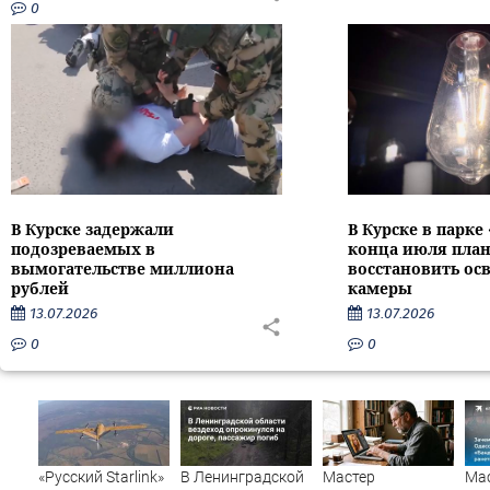
0
В Курске задержали
В Курске в парке
подозреваемых в
конца июля пла
вымогательстве миллиона
восстановить ос
рублей
камеры
13.07.2026
13.07.2026
0
0
«Русский Starlink»
В Ленинградской
Мастер
Ма