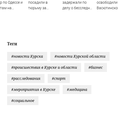
р по Одессе и
посадили в
задержали по
освободили
там на
тюрьму за
делу о бесследной
Васютинско
аине:
необычное имя
пропаже 43
Торецкое в 
следние
сына
студентов
Новости на
ости,
Вести.ru
робности об
рах России 9
уста 2026 года
Теги
#новости Курска
#новости Курской области
#происшествия в Курске и области
#бизнес
#расследования
#спорт
#мероприятия в Курске
#медицина
#социальное