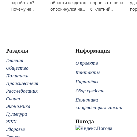
заработал?
области вездеход
порнофотошопа.
уда
Почему на
опрокинулся на
61-летний
пор
Украине кратно
дороге, пассажир
мужчина
Укр
увеличилась
погиб
смастерил
По
точность
порнооткрытку и
нов
попаданий по
в итоге пойдёт
под
объектам ВСУ
под суд
уда
авг
Разделы
Информация
Главная
О проекте
Общество
Контакты
Политика
Партнёры
Происшествия
Сбор средств
Расследования
Спорт
Политика
Экономика
конфиденциальности
Культура
Погода
ЖКХ
Здоровье
Бизнес