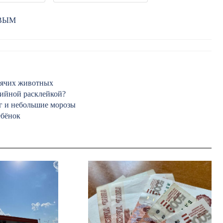
РВЫМ
одячих животных
хийной расклейкой?
г и небольшие морозы
ебёнок