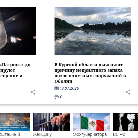
 «Патриот» до
В Курской области выясняют
нируют
причину неприятного запаха
вещение и
возле очистных сооружений в
Обояни
13.07.2026
0
сштабный
Женщину
Экс-губернатора
ВС РФ