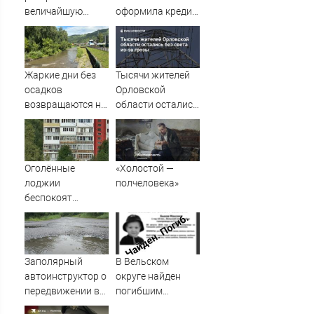
величайшую
оформила кредит
ошибку своего
на знакомого
отца: бездействие
против Трампа
Жаркие дни без
Тысячи жителей
осадков
Орловской
возвращаются на
области остались
Алтай
без света из-за
грозы
Оголённые
«Холостой —
лоджии
полчеловека»
беспокоят
мурманчан
Заполярный
В Вельском
автоинструктор о
округе найден
передвижении в
погибшим
дождь
пропавший