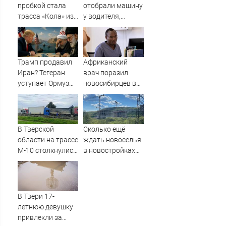
Новости
пробкой стала
отобрали машину
трасса «Кола» из-
у водителя,
за завалившейся
который петлял
фуры
на трассе
(ВИДЕО)
Трамп продавил
Африканский
Иран? Тегеран
врач поразил
уступает Ормуз
новосибирцев в
без пошлин. Это и
травмпункте
есть «сделка
Академгородка
века»?
В Тверской
Сколько ещё
области на трассе
ждать новоселья
М-10 столкнулись
в новостройках
три фуры
Мурманска?
В Твери 17-
летнюю девушку
привлекли за