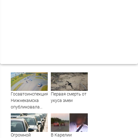
Госавтоинспекция
Первая смерть от
Нижнекамска
укуса змеи
опубликовала
видео жесткого
ДТП с участием
питбайкера
07/08/2026 –
Огромной
В Карелии