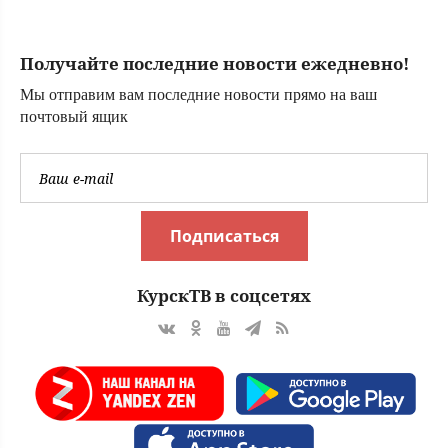
распространение
видео с БПЛА –
Новости Твери и
Получайте последние новости ежедневно!
городов Тверской
области сегодня -
Мы отправим вам последние новости прямо на ваш
Afanasy.biz –
почтовый ящик
Тверские новости.
Новости Твери. Т
Подписаться
КурскТВ в соцсетях