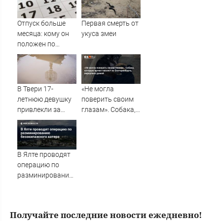
питбайкера
личность
07/08/2026 –
Отпуск больше
Первая смерть от
Новости
месяца: кому он
укуса змеи
положен по
закону в
Башкирии
В Твери 17-
«Не могла
летнюю девушку
поверить своим
привлекли за
глазам». Собака,
распространение
которую мучил
видео с БПЛА –
таксист из
Новости Твери и
Екатеринбурга,
городов Тверской
вернулась домой
В Ялте проводят
области сегодня -
операцию по
Afanasy.biz –
разминированию
Тверские новости.
безэкипажного
Новости Твери. Т
катера
Получайте последние новости ежедневно!