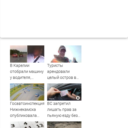
В Карелии
Туристы
отобрали машину
арендовали
у водителя,
целый остров в
который петлял
Карелии (ФОТО)
на трассе
(ВИДЕО)
Госавтоинспекция
ВС запретил
Нижнекамска
лишать прав за
опубликовала
пьяную езду без
видео жесткого
документов,
ДТП с участием
удостоверяющих