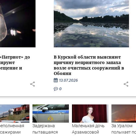
 «Патриот» до
В Курской области выясняют
нируют
причину неприятного запаха
вещение и
возле очистных сооружений в
Обояни
13.07.2026
0
реполненная
Задержана
Маленькая дочь
За Уралом
ссажирами
пытавшаяся
Арзамасовой
полыхает п