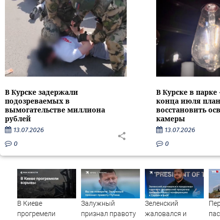
В Курске задержали
В Курске в парке
подозреваемых в
конца июля пла
вымогательстве миллиона
восстановить ос
рублей
камеры
13.07.2026
13.07.2026
0
0
В Киеве
Залужный
Зеленский
Пе
прогремели
признал правоту
жаловался и
па