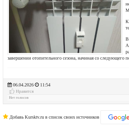
н
М
К
т
В
А
р
завершении отопительного сезона, начиная со следующего п
06.04.2026
11:54
Нравится
Нет голосов
Добавь Kursktv.ru в список своих источников