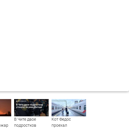
В Чите двое
Кот Федос
ожар
подростков
проехал