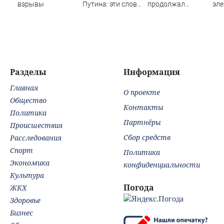
взрывы
Путина: эти слова
продолжал
эле
прозвучали не
клянчить:
сто
просто так
украинский
гр
просрочка
по
превратил пресс-
дес
конференцию в
пос
Сербии в фарс
Вид
Разделы
Информация
Главная
О проекте
Общество
Контакты
Политика
Партнёры
Происшествия
Сбор средств
Расследования
Спорт
Политика
Экономика
конфиденциальности
Культура
Погода
ЖКХ
Здоровье
Бизнес