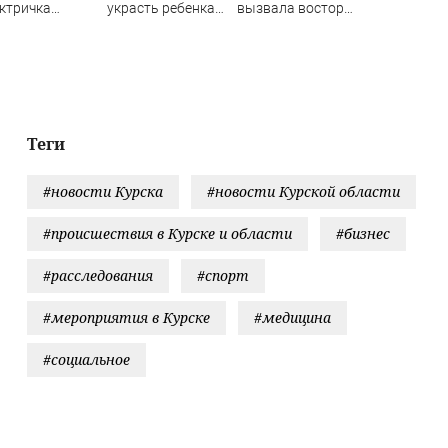
ктричка
украсть ребенка
вызвала восторг
лкнулась с
россиянка
поклонников
узовым
актрисы
ездом —
ятки человек
традали.
ео с места ЧП
Теги
#новости Курска
#новости Курской области
#происшествия в Курске и области
#бизнес
#расследования
#спорт
#мероприятия в Курске
#медицина
#социальное