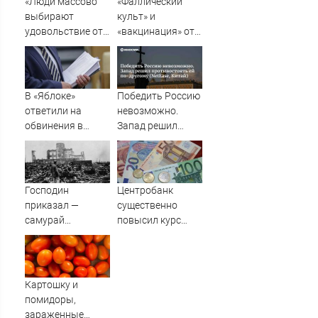
«Люди массово
«Фаллический
выбирают
культ» и
удовольствие от
«вакцинация» от
пропускания чего-
Грефа для
либо»
«дорогих
россиян»
В «Яблоке»
Победить Россию
ответили на
невозможно.
обвинения в
Запад решил
иностранном
противостоять ей
финансировании
по-другому
(NetEase, Китай)
Господин
Центробанк
приказал —
существенно
самурай
повысил курс
исполнил: почему
евро
японцы забыли,
кто сжег
Хиросиму
Картошку и
помидоры,
зараженные