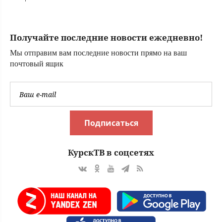
опасными
заболеваниями,
не пустили в
Получайте последние новости ежедневно!
Амурскую
область из Китая
Мы отправим вам последние новости прямо на ваш
(ФОТО)
почтовый ящик
Подписаться
КурскТВ в соцсетях