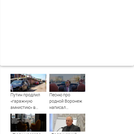
Путин продлил
Песню про
«гаражную
родной Воронеж
амнистию» в
написал
России до 1
музыкант Михаил
сентября 2031
Гребенщиков -
года
ВестиПК в
Воронеже