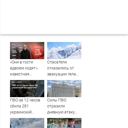
«Они в гости
Спасатели
вдвоем ходят»:
отказались от
известная
эвакуации тела
журналистка
Натальи
подтвердила
Наговицыной с
роман
семитысячника
Бондарчука и
ПВО за 12 часов
Силы ПВО
Исаковой
сбила 281
отразили
украинский
дневную атаку
беспилотник
БПЛА на
Рязанскую