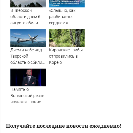
область
В Тверской
«Слышно, как
области днем 6
разбивается
августа сбили
сердце»: в
украинские БПЛА
Таиланде
простились с
убитыми
россиянами
Днем в небе над
Кировские грибы
Романом и
Тверской
отправились в
Дианой
областью сбили
Корею
БПЛА
Память о
Волынской резне
назвали главной
темой в
политической
борьбе Польши -
Получайте последние новости ежедневно!
Новости на