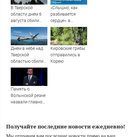
В Тверской
«Слышно, как
области днем 6
разбивается
августа сбили
сердце»: в
украинские БПЛА
Таиланде
простились с
убитыми
россиянами
Днем в небе над
Кировские грибы
Романом и
Тверской
отправились в
Дианой
областью сбили
Корею
БПЛА
Память о
Волынской резне
назвали главной
темой в
политической
борьбе Польши -
Получайте последние новости ежедневно!
Новости на
Вести.ru
Мы отправим вам последние новости прямо на ваш