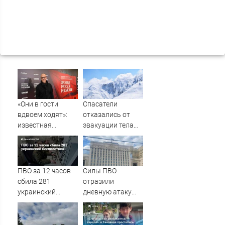
«Они в гости
Спасатели
вдвоем ходят»:
отказались от
известная
эвакуации тела
журналистка
Натальи
подтвердила
Наговицыной с
роман
семитысячника
Бондарчука и
ПВО за 12 часов
Силы ПВО
Исаковой
сбила 281
отразили
украинский
дневную атаку
беспилотник
БПЛА на
Рязанскую
область