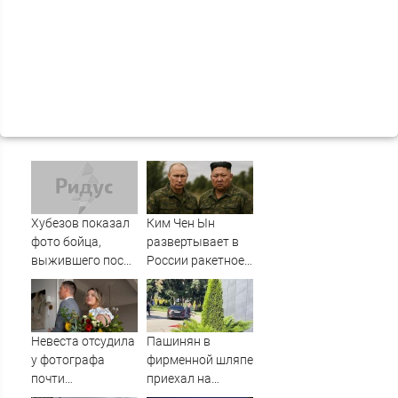
Хубезов показал
Ким Чен Ын
фото бойца,
развертывает в
выжившего после
России ракетное
медведя и молнии
подразделение
для нанесения
ударов по
Украине
Невеста отсудила
Пашинян в
у фотографа
фирменной шляпе
почти
приехал на
полмиллиона
заседание