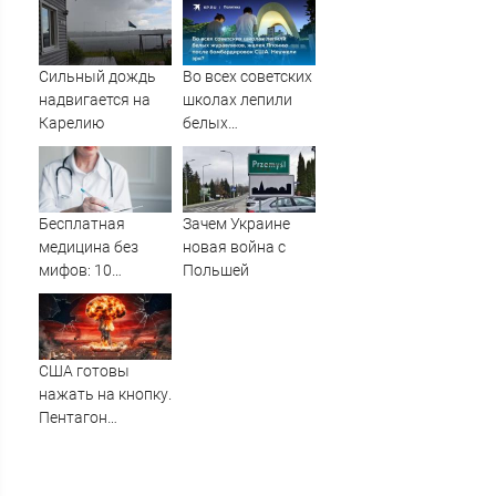
Межправсовета
ЕАЭС
Сильный дождь
Во всех советских
надвигается на
школах лепили
Карелию
белых
журавликов,
жалея Японию
после
бомбардировок
Бесплатная
Зачем Украине
США. Неужели
медицина без
новая война с
зря?
мифов: 10
Польшей
главных проблем
пациентов ОМС и
способы их
решения
США готовы
нажать на кнопку.
Пентагон
переписал
ядерные правила.
Мир снова на