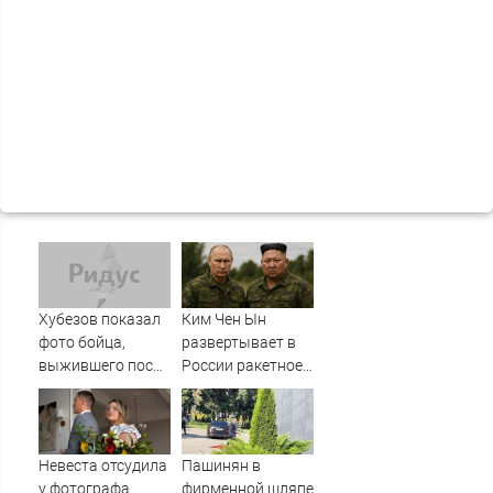
Хубезов показал
Ким Чен Ын
фото бойца,
развертывает в
выжившего после
России ракетное
медведя и молнии
подразделение
для нанесения
ударов по
Украине
Невеста отсудила
Пашинян в
у фотографа
фирменной шляпе