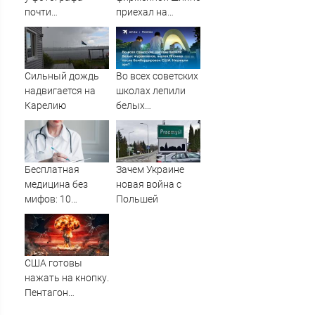
почти
приехал на
полмиллиона
заседание
Межправсовета
ЕАЭС
Сильный дождь
Во всех советских
надвигается на
школах лепили
Карелию
белых
журавликов,
жалея Японию
после
бомбардировок
Бесплатная
Зачем Украине
США. Неужели
медицина без
новая война с
зря?
мифов: 10
Польшей
главных проблем
пациентов ОМС и
способы их
решения
США готовы
нажать на кнопку.
Пентагон
переписал