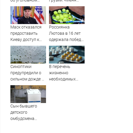
об уголовном
Грузии: «Меня
деле
спускали с горы
на белом коне»
Маск отказался
Россиянка
предоставить
Лютова в 16 лет
Киеву доступ к
одержала победу
Starlink для
в дебютном
ударов по РФ
турнире WTA в
Мемфисе -
Новости на
Синоптики
В перечень
Вести.ru
предупредили о
жизненно
сильном дожде и
необходимых
грозе в Сочи 5
лекарств
октября
добавили еще
пять препаратов
Сын бывшего
детского
омбудсмена
Астахова получил
реальный срок за