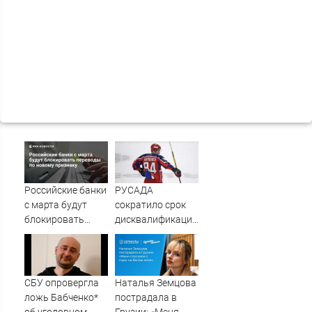
Российские банки
РУСАДА
с марта будут
сократило срок
блокировать
дисквалификации
переводы по
хоккеиста
новому признаку
Каменева до двух
лет
СБУ опровергла
Наталья Земцова
ложь Бабченко*
пострадала в