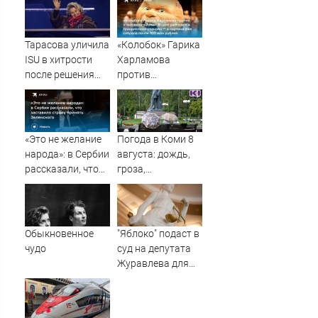
новости на 7
аудиосообщение
августа 2026 и
от них
прогнозы
Тарасова уличила
«Колобок» Гарика
ISU в хитрости
Харламова
после решения
против
Союза снять
«Человека-паука»:
санкции с 13
В сети разгорелся
россиян
грандиозный
скандал — а
«Это не желание
Погода в Коми 8
картина уже
народа»: в Сербии
августа: дождь,
собрала почти
рассказали, что
гроза,
100 млн рублей
заставило страну
порывистый
принять
ветер
Зеленского
Обыкновенное
"Яблоко" подаст в
чудо
суд на депутата
Журавлева для
защиты деловой
репутации -
Новости на