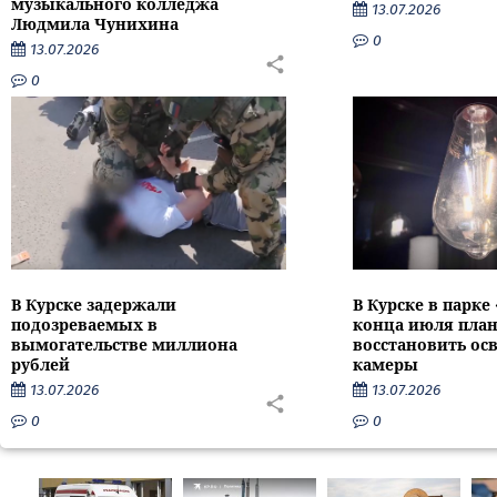
музыкального колледжа
13.07.2026
Людмила Чунихина
0
13.07.2026
0
В Курске задержали
В Курске в парке
подозреваемых в
конца июля пла
вымогательстве миллиона
восстановить ос
рублей
камеры
13.07.2026
13.07.2026
0
0