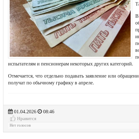
Т
В
о
п
и
п
в
п
испытателям и пенсионерам некоторых других категорий.
Отмечается, что отдельно подавать заявление или обраще
получат по обычному графику в апреле.
01.04.2026
08:46
Нравится
Нет голосов