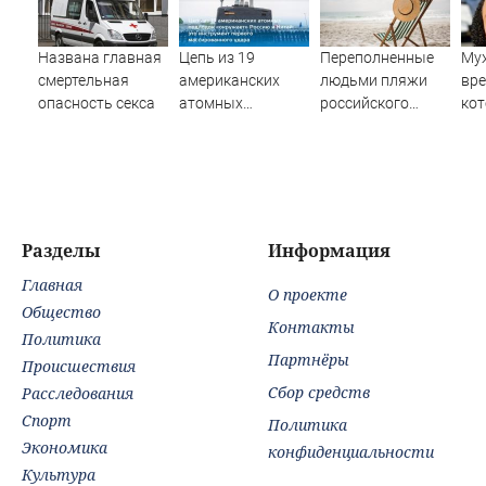
Названа главная
Цепь из 19
Переполненные
Муж
смертельная
американских
людьми пляжи
вре
опасность секса
атомных
российского
ко
подлодок
курортного
зап
«окружает»
города сняли на
тыс
Россию и Китай:
видео
это инструмент
первого
массированного
Разделы
Информация
удара
Главная
О проекте
Общество
Контакты
Политика
Партнёры
Происшествия
Сбор средств
Расследования
Спорт
Политика
Экономика
конфиденциальности
Культура