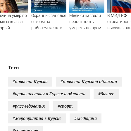
чина умер во
Охранник занялся
Медики назвали
В МИД РФ
мя секса, за
сексом на
вероятность
отреагиров
торый
рабочем месте и
умереть во время
высказыва
латил 11
умер: его смерть
секса
властей Яп
яч долларов
не вызвала
про атаку н
никаких вопросов
Хиросиму
Теги
#новости Курска
#новости Курской области
#происшествия в Курске и области
#бизнес
#расследования
#спорт
#мероприятия в Курске
#медицина
#социальное