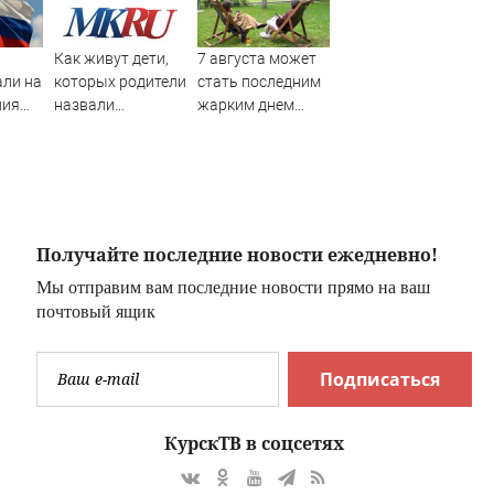
Как живут дети,
7 августа может
али на
которых родители
стать последним
ния
назвали
жарким днем
онии
диковинными
этого лета в
а
именами?
Москве - Новости
на Вести.ru
Получайте последние новости ежедневно!
Мы отправим вам последние новости прямо на ваш
почтовый ящик
Подписаться
КурскТВ в соцсетях