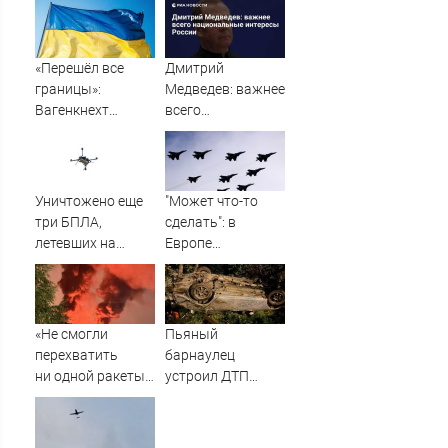
выполнить
условия Путина
«Перешёл все
Дмитрий
границы»:
Медведев: важнее
Вагенкнехт
всего
жёстко ответила
национальные
послу Украины
интересы России
Уничтожено еще
"Может что-то
три БПЛА,
сделать": в
летевших на
Европе
Москву
высказались о
нападении
России
«Не смогли
Пьяный
перехватить
барнаулец
ни одной ракеты»:
устроил ДТП
В Британии
ночью в
поразились удару
Шебалино
России по Киеву