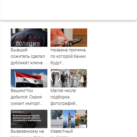
Бывший
Названа причина,
сожитель сделал
по которой банки
дубликат ключа и
будут
обокрал уфимку
блокировать
переводы
Вашингтон
Магия числе:
добился: Сирия
подборка
снизит импорт
фотографий
нефти из РФ
рязанских свадеб
08.08.2026
Вывезенному на
Известный