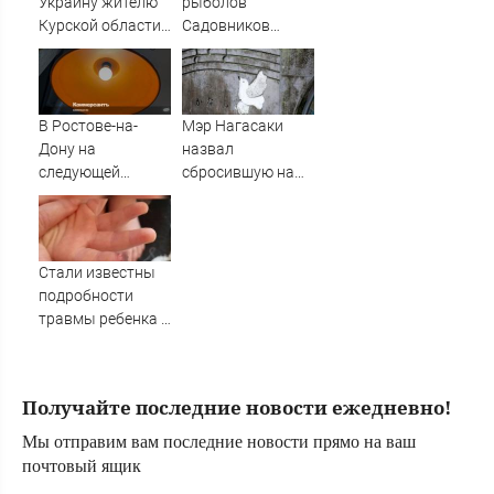
Украину жителю
рыболов
Курской области
Садовников
отказывали в
пропал на Волге
медпомощи
во время шторма
В Ростове-на-
Мэр Нагасаки
Дону на
назвал
следующей
сбросившую на
неделе
город атомную
запланировали
бомбу страну
отключения
электричества
Стали известны
подробности
травмы ребенка в
детсаду
Получайте последние новости ежедневно!
Мы отправим вам последние новости прямо на ваш
почтовый ящик