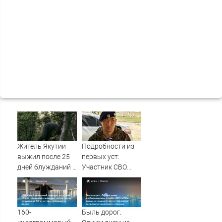
Житель Якутии
Подробности из
выжил после 25
первых уст:
дней блужданий в
Участник СВО
тайге
рассказал, что
спасло его в
схватке с
медведем
160-
Быль дорог.