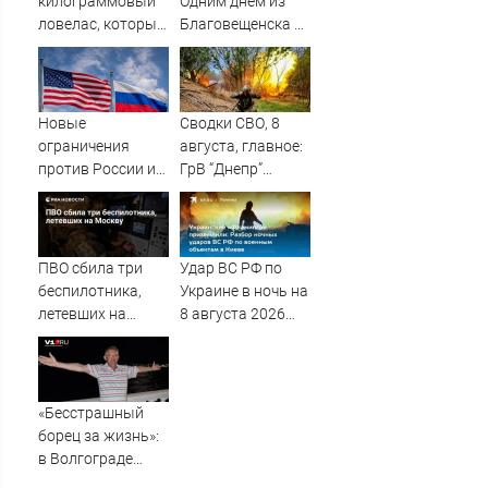
килограммовый
Одним днем из
ловелас, который
Благовещенска в
10 лет
Китай, лапша,
обманывал
мемы, и почему
женщин, после
утке по-пекински
судов похудел на
запретили
Новые
Сводки СВО, 8
30 кг и стал
переходить
ограничения
августа, главное:
возвращать
границу
против России и
ГрВ “Днепр”
долги
Ирана прошли
начинает битву за
голосование в
Орехов
Сенате США
ПВО сбила три
Удар ВС РФ по
беспилотника,
Украине в ночь на
летевших на
8 августа 2026
Москву
года: список
пораженных
целей в Киеве,
удар по Fire Point
«Бесстрашный
с ракетами
борец за жизнь»:
"Фламинго"
в Волгограде
прощаются с