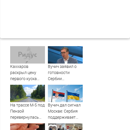
Каххаров
Вучич заявил о
раскрыл цену
готовности
первого куска
Сербии
торта Клавы Коки
содействовать
и Масленникова
интеграции
Украины в
Евросоюз -
На трассе М-5 под
Вучич дал сигнал
Новости на
Пензой
Москве: Сербия
Вести.ru
перевернулась
поддерживает
фура - Столица58
территориальную
целостность