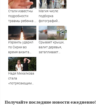
Украины
Стали известны
Магия числе:
подробности
подборка
травмы ребенка в
фотографий
детсаду
рязанских свадеб
08.08.2026
Израиль ударил
Срывает крыши,
по Сирии во
валит деревья,
время визита
затапливает
главы МИД
улицы: циклон
Турции
накрыл Россию,
погода
стремительно
Надя Михалкова
портится
стала
«потрясающим
открытием» для
режиссера
Нефедова: в
Получайте последние новости ежедневно!
Грозном в начале