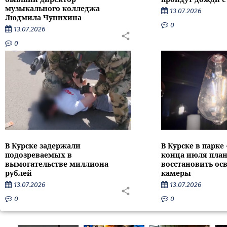
музыкального колледжа
13.07.2026
Людмила Чунихина
0
13.07.2026
0
В Курске задержали
В Курске в парке
подозреваемых в
конца июля пла
вымогательстве миллиона
восстановить ос
рублей
камеры
13.07.2026
13.07.2026
0
0