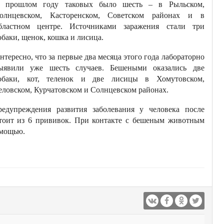
 прошлом году таковых было шесть – в Рыльском,
олнцевском, Касторенском, Советском районах и в
бластном центре. Источниками заражения стали три
обаки, щенок, кошка и лисица.
нтересно, что за первые два месяца этого года лабораторно
ыявили уже шесть случаев. Бешеными оказались две
обаки, кот, теленок и две лисицы в Хомутовском,
еловском, Курчатовском и Солнцевском районах.
едупреждения развития заболевания у человека после
стоит из 6 прививок. При контакте с бешеным животным
омощью.