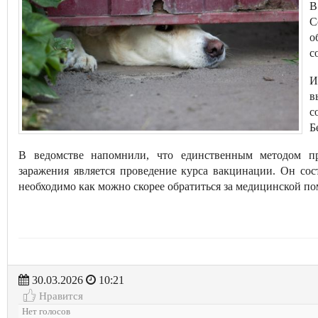
В
С
о
с
И
в
с
Б
В ведомстве напомнили, что единственным методом пр
заражения является проведение курса вакцинации. Он со
необходимо как можно скорее обратиться за медицинской п
30.03.2026
10:21
Нравится
Нет голосов