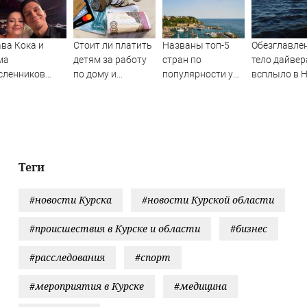
ва Кока и
Стоит ли платить
Названы топ-5
Обезглавле
ма
детям за работу
стран по
тело дайвер
сленников
по дому и
популярности у
всплыло в 
рали свадьбу
хорошие оценки?
россиян
на седьмые 
Теги
#новости Курска
#новости Курской области
#происшествия в Курске и области
#бизнес
#расследования
#спорт
#мероприятия в Курске
#медицина