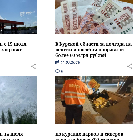
и с 15 июля
В Курской области за полгода на
 заправки
пенсии и пособия направили
более 60 млрд рублей
14.07.2026
0
ти 14 июля
Из курских парков и скверов
 грозами
вывезли более 300 мешков