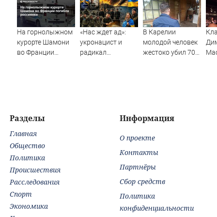
На горнолыжном
«Нас ждет ад»:
В Карелии
Кла
курорте Шамони
укронацист и
молодой человек
Ди
во Франции
радикал
жестоко убил 70-
Ма
погибла
потребовал
летнего соседа
сыг
россиянка
немедленного
мира с Россией. В
чем хитрость?
Разделы
Информация
Главная
О проекте
Общество
Контакты
Политика
Партнёры
Происшествия
Сбор средств
Расследования
Спорт
Политика
Экономика
конфиденциальности