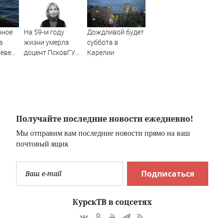
нное
На 59-м году
Дождливой будет
а
жизни умерла
суббота в
Неве
доцент ПсковГУ
Карелии
сутки
Светлана Юнель
Получайте последние новости ежедневно!
Мы отправим вам последние новости прямо на ваш
почтовый ящик
Подписаться
КурскТВ в соцсетях