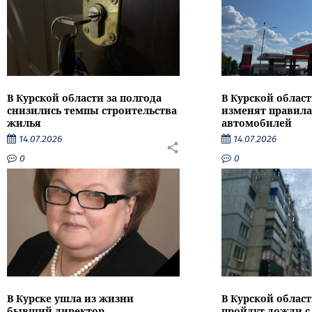
В Курской области за полгода
В Курской област
снизились темпы строительства
изменят правила
жилья
автомобилей
14.07.2026
14.07.2026
0
0
В Курске ушла из жизни
В Курской облас
бывший директор
пройдут дожди с