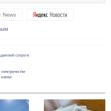
РВЫМ
жданской супруги
 электричестве
 взятке