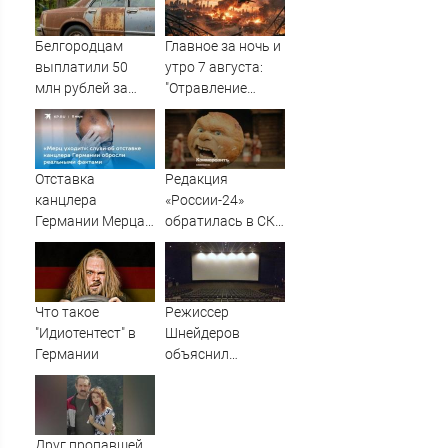
Двине
Белгородцам
Главное за ночь и
выплатили 50
утро 7 августа:
млн рублей за
"Отравление
повреждённые
Днепра и
ВСУ авто
эпидемия" -
Поражён важный
объект.
Отставка
Редакция
Рекордная атака
канцлера
«России-24»
России, отмена
Германии Мерца:
обратилась в СКР
мобилизации
последние
из-за травли
новости на 7
съемочной
августа 2026 и
группы «Колобка»
прогнозы
Что такое
Режиссер
"Идиотентест" в
Шнейдеров
Германии
объяснил
причины низкого
рейтинга
"Колобка"
Друг пропавшей