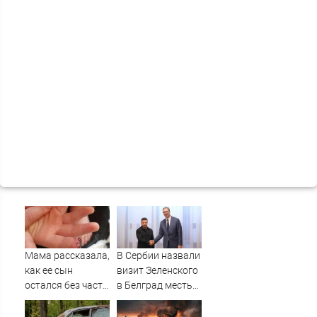
Мама рассказала,
В Сербии назвали
как ее сын
визит Зеленского
остался без части
в Белград местью
пальца в Детском
ЕС - Новости на
саду в Западной
Вести.ru