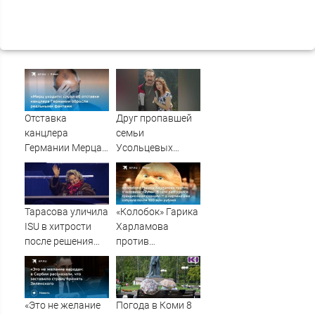
Отставка
Друг пропавшей
канцлера
семьи
Германии Мерца:
Усольцевых
последние
получил
новости на 7
аудиосообщение
августа 2026 и
от них
прогнозы
Тарасова уличила
«Колобок» Гарика
ISU в хитрости
Харламова
после решения
против
Союза снять
«Человека-паука»:
санкции с 13
В сети разгорелся
россиян
грандиозный
скандал — а
«Это не желание
Погода в Коми 8