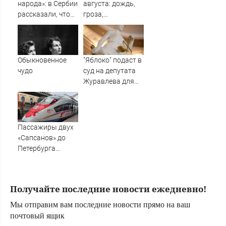
картина уже
народа»: в Сербии
августа: дождь,
собрала почти
рассказали, что
гроза,
100 млн рублей
заставило страну
порывистый
принять
ветер
Зеленского
Обыкновенное
"Яблоко" подаст в
чудо
суд на депутата
Журавлева для
защиты деловой
репутации -
Новости на
Вести.ru
Пассажиры двух
«Сапсанов» до
Петербурга
пробудут в пути
на 30 минут
дольше
Получайте последние новости ежедневно!
Мы отправим вам последние новости прямо на ваш
почтовый ящик