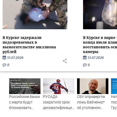
В Курске задержали
В Курске в парке
подозреваемых в
конца июля пла
вымогательстве миллиона
восстановить ос
рублей
камеры
13.07.2026
13.07.2026
0
0
Российские банки
РУСАДА
СБУ опровергла
На
с марта будут
сократило срок
ложь Бабченко*
пос
блокировать
дисквалификации
об уголовном
Гру
переводы по
хоккеиста
деле
спу