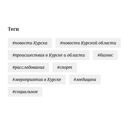
белом коне»
ударов по РФ
турнире WTA в
октября
Мемфисе -
Новости на
Вести.ru
Теги
#новости Курска
#новости Курской области
#происшествия в Курске и области
#бизнес
#расследования
#спорт
#мероприятия в Курске
#медицина
#социальное