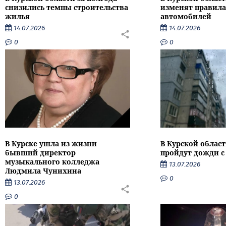
снизились темпы строительства
изменят правила
жилья
автомобилей
14.07.2026
14.07.2026
0
0
В Курске ушла из жизни
В Курской облас
бывший директор
пройдут дожди с
музыкального колледжа
13.07.2026
Людмила Чунихина
0
13.07.2026
0