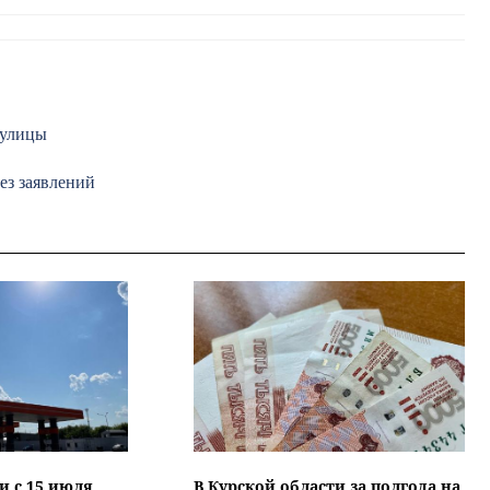
 улицы
ез заявлений
и с 15 июля
В Курской области за полгода на