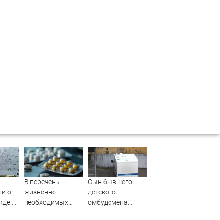
В перечень
Сын бывшего
ли о
жизненно
детского
жде и
необходимых
омбудсмена
 5
лекарств
Астахова получил