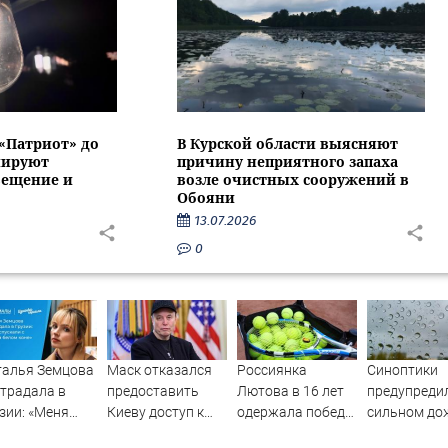
 «Патриот» до
В Курской области выясняют
нируют
причину неприятного запаха
вещение и
возле очистных сооружений в
Обояни
13.07.2026
0
талья Земцова
Маск отказался
Россиянка
Синоптики
традала в
предоставить
Лютова в 16 лет
предупреди
зии: «Меня
Киеву доступ к
одержала победу
сильном до
скали с горы
Starlink для
в дебютном
грозе в Сочи