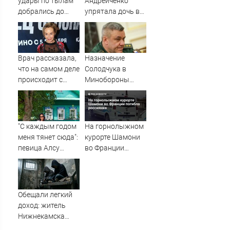
удары по тылам
Андрейченко
добрались до
упрятала дочь в
Зеленского
психиатрическую
быстрее, чем до
клинику
России
Врач рассказала,
Назначение
что на самом деле
Солодчука в
происходит с
Минобороны
актрисой
костромичи
Натальей
встретили с
Андрейченко
гордостью
"С каждым годом
На горнолыжном
меня тянет сюда":
курорте Шамони
певица Алсу
во Франции
приехала в
погибла
татарскую
россиянка
деревню, где
прошло ее
Обещали легкий
детство
доход: житель
07/08/2026 –
Нижнекамска
Новости
потерял более