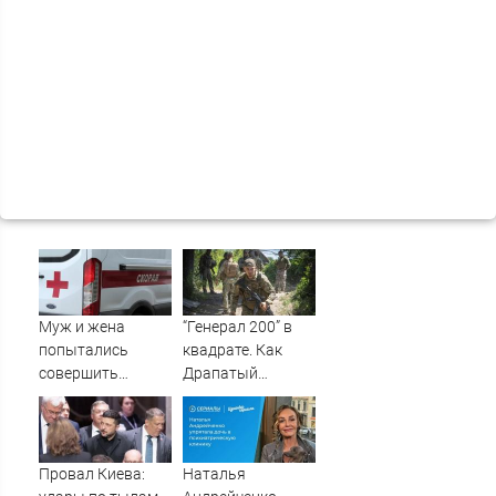
Муж и жена
“Генерал 200” в
попытались
квадрате. Как
совершить
Драпатый
суицид,
переплюнул
предупредив
Сырского
оперативные
службы
Провал Киева:
Наталья