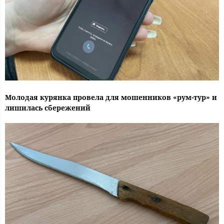
Молодая курянка провела для мошенников «рум-тур» и
лишилась сбережений