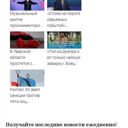
России
государству -
Новости на
Музыкальный
«Стоим на пороге
Вести.ru
критик
серьезных
прокомментировал
событий»:
отказ Ротару
Дандыкин
выступать за
рассказал, чего
€200 тысяч
ждать после
звонка Путина
В Тверской
«Пил из Днепра и
комдиву ВДВ
области
ел только чайную
простятся с
заварку»: Боец
рядовым,
СВО ради
погибшим на СВО
спасения своей
почти год назад
группы две
недели выживал
Каллас: ЕС ввел
на острове в
санкции против
одиночку
пяти лиц,
связанных с ОПК
России
Получайте последние новости ежедневно!