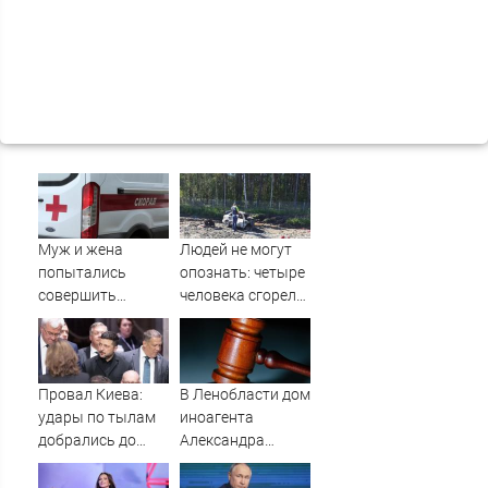
Муж и жена
Людей не могут
попытались
опознать: четыре
совершить
человека сгорели
суицид,
заживо в
предупредив
страшном ДТП на
оперативные
трассе
службы
07/08/2026 –
Провал Киева:
В Ленобласти дом
Новости
удары по тылам
иноагента
добрались до
Александра
Зеленского
Невзорова
быстрее, чем до
передан