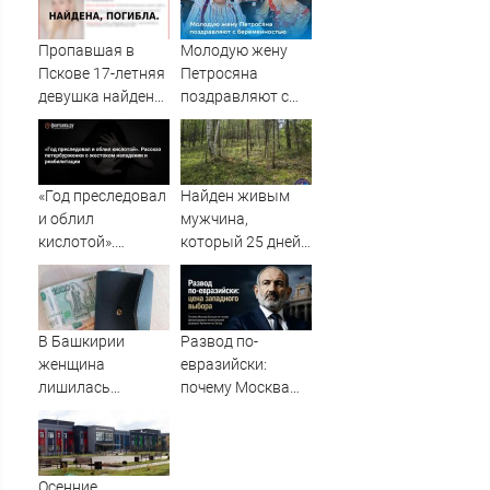
ребёнок
Зеленский
Пропавшая в
Молодую жену
Пскове 17-летняя
Петросяна
девушка найдена
поздравляют с
мертвой
беременностью
«Год преследовал
Найден живым
и облил
мужчина,
кислотой».
который 25 дней
Рассказ
блуждал по тайге
петербурженки о
(ФОТО)
жестоком
нападении и
В Башкирии
Развод по-
реабилитации
женщина
евразийски:
лишилась
почему Москва
квартиры и
отказалась
сбережений из-за
оплачивать
криптомошенников
«европейский
билет» Пашиняна
Осенние