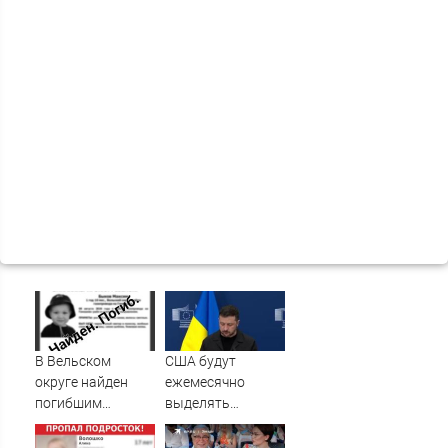
В Вельском
США будут
округе найден
ежемесячно
погибшим
выделять
пропавший
Украине ракеты-
полуторагодовалый
перехватчики —